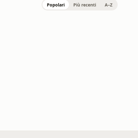
Popolari
Più recenti
A–Z