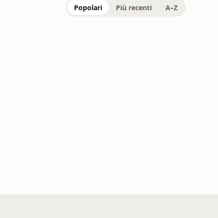
Popolari
Più recenti
A–Z