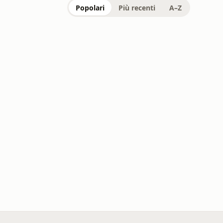
Popolari
Più recenti
A–Z