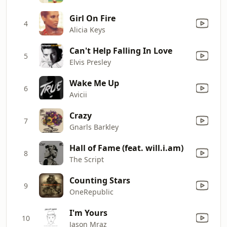
Girl On Fire
4
Alicia Keys
Can't Help Falling In Love
5
Elvis Presley
Wake Me Up
6
Avicii
Crazy
7
Gnarls Barkley
Hall of Fame (feat. will.i.am)
8
The Script
Counting Stars
9
OneRepublic
I'm Yours
10
Jason Mraz