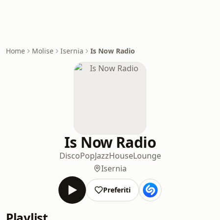
Home
Molise
Isernia
Is Now Radio
Is Now Radio
Disco
Pop
Jazz
House
Lounge
Isernia
Preferiti
Playlist