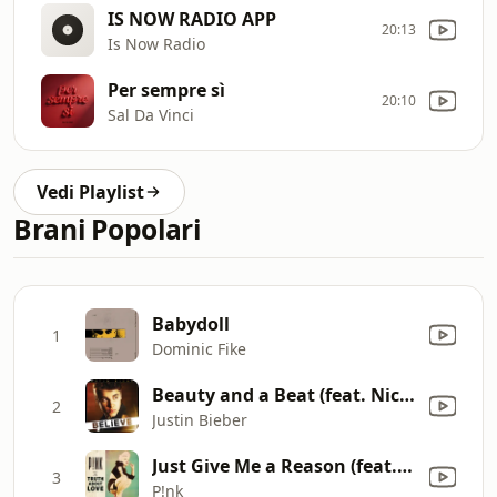
IS NOW RADIO APP
20:13
Is Now Radio
Per sempre sì
20:10
Sal Da Vinci
Vedi Playlist
Brani Popolari
Babydoll
1
Dominic Fike
Beauty and a Beat (feat. Nicki Minaj)
2
Justin Bieber
Just Give Me a Reason (feat. Nate Ruess)
3
P!nk