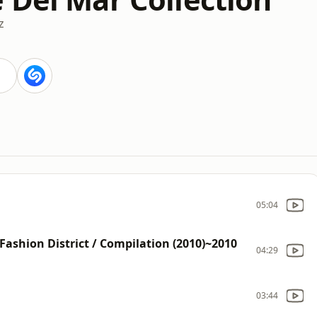
z
05:04
hion District / Compilation (2010)~2010
04:29
03:44