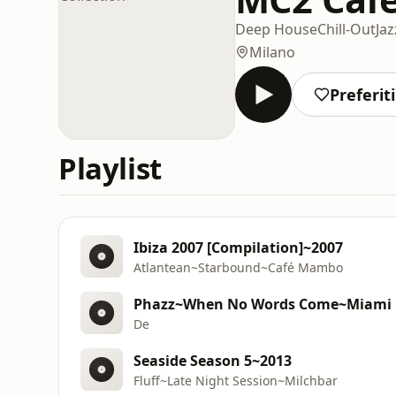
Deep House
Chill-Out
Jaz
Milano
Preferiti
Playlist
Ibiza 2007 [Compilation]~2007
Atlantean~Starbound~Café Mambo
Phazz~When No Words Come~Miami Fas
De
Seaside Season 5~2013
Fluff~Late Night Session~Milchbar