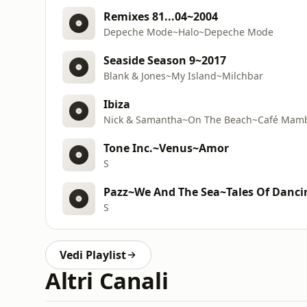
Remixes 81...04~2004
Depeche Mode~Halo~Depeche Mode
Seaside Season 9~2017
Blank & Jones~My Island~Milchbar
Ibiza
Nick & Samantha~On The Beach~Café Mam
Tone Inc.~Venus~Amor
S
Pazz~We And The Sea~Tales Of Danci
S
Vedi Playlist
Altri Canali