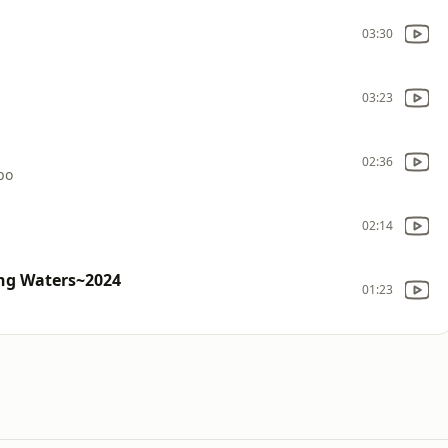
03:30
03:23
02:36
bo
02:14
ng Waters~2024
01:23