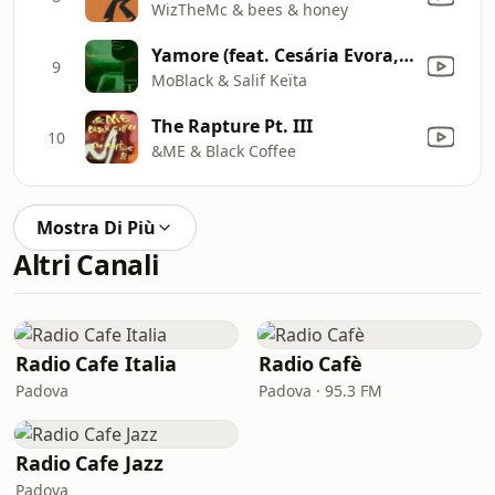
WizTheMc & bees & honey
Yamore (feat. Cesária Evora, Benja (NL) & Franc Fala) [Edit Version]
9
MoBlack & Salif Keïta
The Rapture Pt. III
10
&ME & Black Coffee
Mostra Di Più
Altri Canali
Radio Cafe Italia
Radio Cafè
Padova
Padova · 95.3 FM
Radio Cafe Jazz
Padova