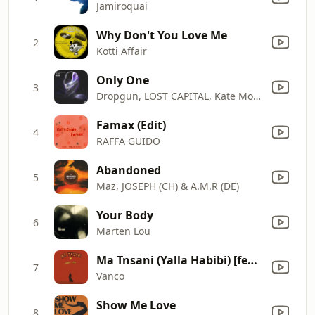
Jamiroquai
Why Don't You Love Me
2
Kotti Affair
Only One
3
Dropgun, LOST CAPITAL, Kate Moon & Yo Trane
Famax (Edit)
4
RAFFA GUIDO
Abandoned
5
Maz, JOSEPH (CH) & A.M.R (DE)
Your Body
6
Marten Lou
Ma Tnsani (Yalla Habibi) [feat. AYA]
7
Vanco
Show Me Love
8