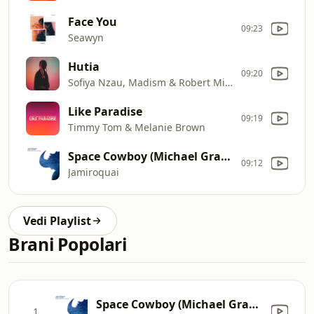
Face You
09:23
Seawyn
Hutia
09:20
Sofiya Nzau, Madism & Robert Miles
Like Paradise
09:19
Timmy Tom & Melanie Brown
Space Cowboy (Michael Gray's Good Vibe Zone
09:12
Jamiroquai
Vedi Playlist
Brani Popolari
Space Cowboy (Michael Gray's Good Vibe Zone - Edit)
1