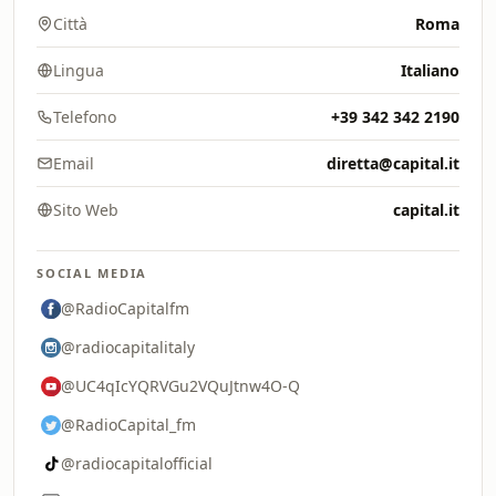
Città
Roma
Lingua
Italiano
Telefono
+39 342 342 2190
Email
diretta@capital.it
Sito Web
capital.it
SOCIAL MEDIA
@RadioCapitalfm
@radiocapitalitaly
@UC4qIcYQRVGu2VQuJtnw4O-Q
@RadioCapital_fm
@radiocapitalofficial