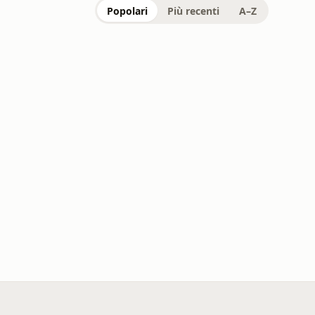
Popolari
Più recenti
A–Z