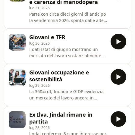
e carenza di manodopera
lug 31, 2026
Parte con circa dieci giorni di anticipo
la vendemmia 2026, spinta dalle alte
temperature che hanno accelerato la
maturazione delle uve. Coldiretti
Giovani e TFR
parla della raccolta &quot;pi&ugrave;
lug 30, 2026
incerta di sempre&quot;: da un lato si
I dati Istat di giugno mostrano un
prospetta una qualit&agrave;
mercato del lavoro sostanzialmente
eccellente, favorita anche dal ridotto
stabile sul fronte degli occupati, ma
rischio di peronospora, dall&#39;altro
con un aumento delle persone in
pesano le incognite legate a
Giovani occupazione e
cerca di lavoro e un rialzo del tasso di
siccit&agrave;, grandinate e
sostenibilità
disoccupazione, soprattutto tra i
cambiament
lug 29, 2026
giovani, che raggiunge il 18,4%.
La 36&ordf; Indagine GIDP evidenzia
Nonostante su base annua gli
un mercato del lavoro ancora in
occupati siano in crescita, il quadro
difficolt&agrave; nel reperire profili
riporta al centro il tema
qualificati, soprattutto nelle discipline
dell&#39;occupazione giovanile e
Ex Ilva, Jindal rimane in
STEM e tecnico-specialistiche, mentre
delle prospettive previden
partita
cresce l&rsquo;attenzione delle
lug 28, 2026
imprese al potenziale dei candidati
Jindal conferma l&rsquo;interesse per