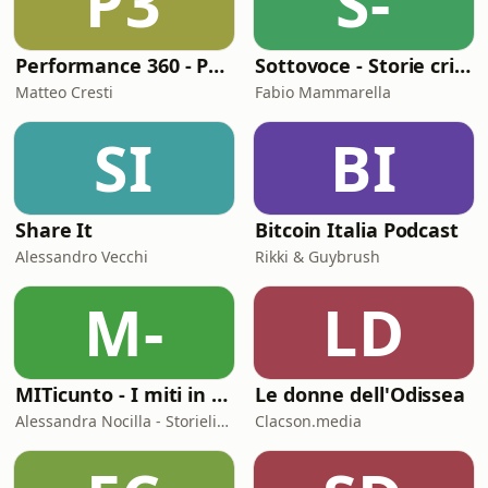
P3
S-
Performance 360 - Prestazione e Benessere
Sottovoce - Storie criminali
Matteo Cresti
Fabio Mammarella
SI
BI
Share It
Bitcoin Italia Podcast
Alessandro Vecchi
Rikki & Guybrush
M-
LD
MITicunto - I miti in prima persona
Le donne dell'Odissea
Alessandra Nocilla - Storielibere.fm
Clacson.media