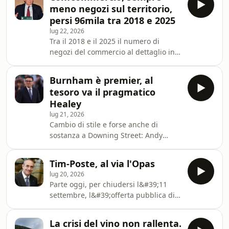
dati. La presidente Christine Lagarde
meno negozi sul territorio,
ha spiegato che le prossime decisioni
persi 96mila tra 2018 e 2025
dipenderanno dall&#39;evoluzione
lug 22, 2026
dell&#39;inflazione, dagli effetti del
Tra il 2018 e il 2025 il numero di
rincaro dell&#39;energia e
negozi del commercio al dettaglio in
dall&#39;andamento di petrolio e gas,
Italia &egrave; passato da 666.479 a
anche alla luce delle tensioni in
570.313, con una riduzione del 14,4%.
Medio O
Burnham è premier, al
Il calo riguarda soprattutto gli
tesoro va il pragmatico
ambulanti (-27,3%) e i piccoli negozi
Healey
alimentari (-17,9%). Secondo i dati del
lug 21, 2026
rapporto sul commercio di
Cambio di stile e forse anche di
Confcommercio il rischio di
sostanza a Downing Street: Andy
desertificazione commerciale resta
Burnham, il nuovo premier, promette
concreto, ma la rete &egrave;
un &laquo;nuovo modello economico
pi&ugrave; strutturata.
Tim-Poste, al via l'Opas
e politico&raquo; e parte in quarta
lug 20, 2026
con un piano per ridurre il costo della
Parte oggi, per chiudersi l&#39;11
vita che presenter&agrave;
settembre, l&#39;offerta pubblica di
gi&agrave; oggi. Completate le
acquisto e scambio (opas) da 13,2
formalit&agrave; di rito - il primo
miliardi delle Poste su Telecom Italia,
ministro uscente Keir Starmer ieri
La crisi del vino non rallenta.
destinata a riportare la societ&agrave;