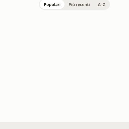
Popolari
Più recenti
A–Z