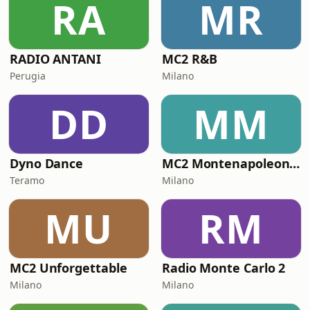
RA
MR
RADIO ANTANI
MC2 R&B
Perugia
Milano
DD
MM
Dyno Dance
MC2 Montenapoleone Channel
Teramo
Milano
MU
RM
MC2 Unforgettable
Radio Monte Carlo 2
Milano
Milano