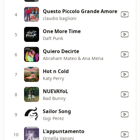
Questo Piccolo Grande Amore
4
claudio baglioni
One More Time
5
Daft Punk
Quiero Decirte
6
Abraham Mateo & Ana Mena
Hot n Cold
7
Katy Perry
NUEVAYoL
8
Bad Bunny
Sailor Song
9
Gigi Perez
L'appuntamento
10
Ornella Vanoni