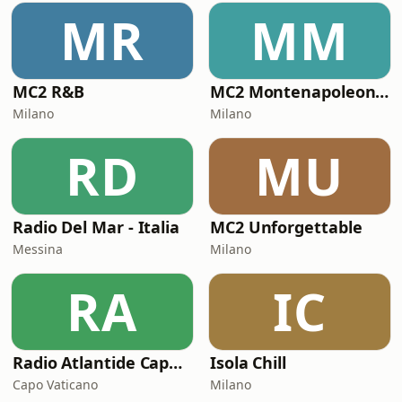
MR
MM
MC2 R&B
MC2 Montenapoleone Channel
Milano
Milano
RD
MU
Radio Del Mar - Italia
MC2 Unforgettable
Messina
Milano
RA
IC
Radio Atlantide Capo Vaticano
Isola Chill
Capo Vaticano
Milano