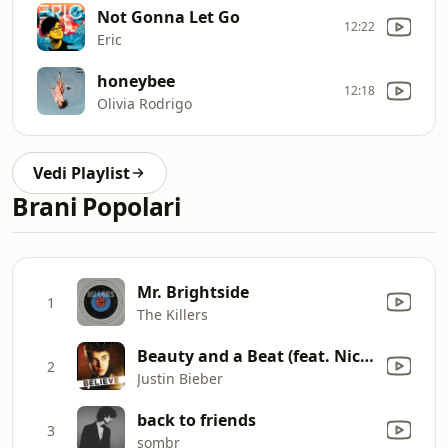
Not Gonna Let Go
12:22
Eric
honeybee
12:18
Olivia Rodrigo
Vedi Playlist
Brani Popolari
Mr. Brightside
1
The Killers
Beauty and a Beat (feat. Nicki Minaj)
2
Justin Bieber
back to friends
3
sombr