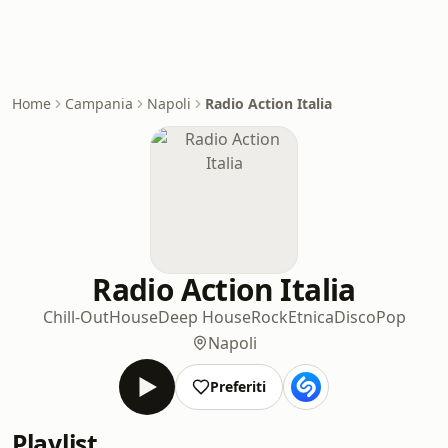
Home
Campania
Napoli
Radio Action Italia
Radio Action Italia
Chill-Out
House
Deep House
Rock
Etnica
Disco
Pop
Napoli
Preferiti
Playlist