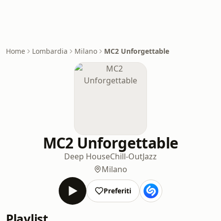
Home
Lombardia
Milano
MC2 Unforgettable
MC2 Unforgettable
Deep House
Chill-Out
Jazz
Milano
Preferiti
Playlist