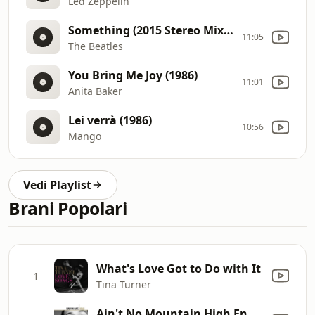
Led Zeppelin
Something (2015 Stereo Mix) (1969)
11:05
The Beatles
You Bring Me Joy (1986)
11:01
Anita Baker
Lei verrà (1986)
10:56
Mango
Vedi Playlist
Brani Popolari
What's Love Got to Do with It
1
Tina Turner
Ain't No Mountain High Enough