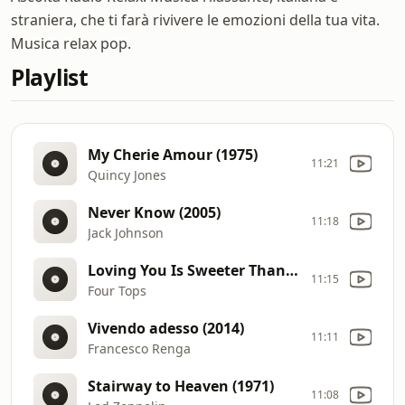
straniera, che ti farà rivivere le emozioni della tua vita.
Musica relax pop.
Playlist
My Cherie Amour (1975)
11:21
Quincy Jones
Never Know (2005)
11:18
Jack Johnson
Loving You Is Sweeter Than Ever (1966)
11:15
Four Tops
Vivendo adesso (2014)
11:11
Francesco Renga
Stairway to Heaven (1971)
11:08