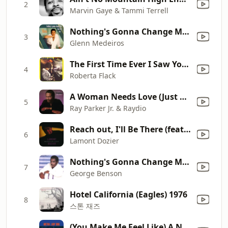
2
Marvin Gaye & Tammi Terrell
Nothing's Gonna Change My Love for You
3
Glenn Medeiros
The First Time Ever I Saw Your Face
4
Roberta Flack
A Woman Needs Love (Just Like You Do) [7" Version]
5
Ray Parker Jr. & Raydio
Reach out, I'll Be There (feat. Jo Harman) [Bonus Track]
6
Lamont Dozier
Nothing's Gonna Change My Love for You
7
George Benson
Hotel California (Eagles) 1976
8
스톤 재즈
(You Make Me Feel Like) A Natural Woman