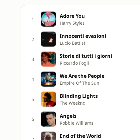
Adore You
1
Harry Styles
Innocenti evasioni
2
Lucio Battisti
Storie di tutti i giorni
3
Riccardo Fogli
We Are the People
4
Empire Of The Sun
Blinding Lights
5
The Weeknd
Angels
6
Robbie Williams
End of the World
7