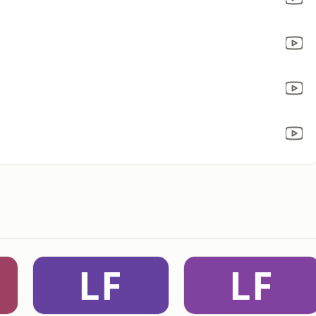
LF
LF