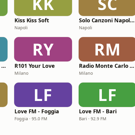
KK
SC
Kiss Kiss Soft
Solo Canzoni Napoletane
Napoli
Napoli
RY
RM
Monte Carlo / RMC 1 - Love Songs
R101 Your Love
Radio Monte Carlo 2 - Amor Latino
Milano
Milano
LF
LF
Love FM - Foggia
Love FM - Bari
Foggia · 95.0 FM
Bari · 92.9 FM