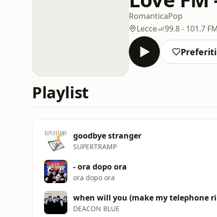
Romantica
Pop
Lecce
99.8 - 101.7 F
Preferiti
Playlist
goodbye stranger
SUPERTRAMP
- ora dopo ora
ora dopo ora
when will you (make my telephone ri
DEACON BLUE