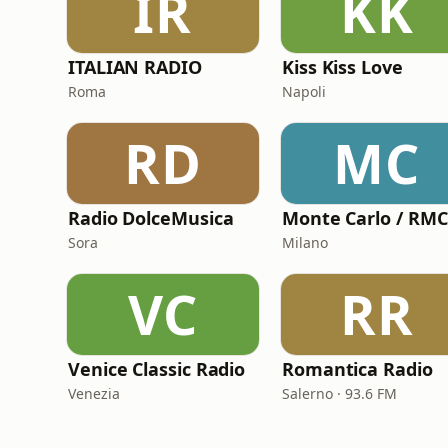
IR
KK
ITALIAN RADIO
Kiss Kiss Love
Roma
Napoli
RD
MC
Radio DolceMusica
Sora
Milano
VC
RR
Venice Classic Radio
Romantica Radio
Venezia
Salerno · 93.6 FM