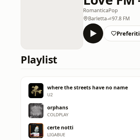
Romantica
Pop
Barletta
97.8 FM
Preferiti
Playlist
where the streets have no name
U2
orphans
COLDPLAY
certe notti
LIGABUE