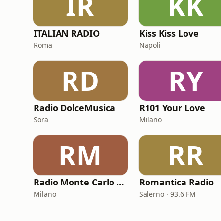
IR
KK
ITALIAN RADIO
Kiss Kiss Love
Roma
Napoli
RD
RY
Radio DolceMusica
R101 Your Love
Sora
Milano
RM
RR
Radio Monte Carlo 2 - Amor Latino
Romantica Radio
Milano
Salerno · 93.6 FM