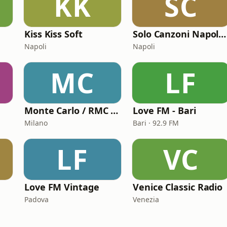
KK
SC
Kiss Kiss Soft
Solo Canzoni Napoletane
Napoli
Napoli
MC
LF
Monte Carlo / RMC 1 - Love Songs
Love FM - Bari
Milano
Bari · 92.9 FM
LF
VC
Love FM Vintage
Venice Classic Radio
Padova
Venezia