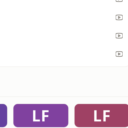
LF
LF