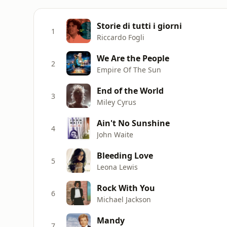
Storie di tutti i giorni
1
Riccardo Fogli
We Are the People
2
Empire Of The Sun
End of the World
3
Miley Cyrus
Ain't No Sunshine
4
John Waite
Bleeding Love
5
Leona Lewis
Rock With You
6
Michael Jackson
Mandy
7