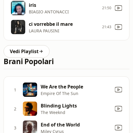
iris
21:50
BIAGIO ANTONACCI
ci vorrebbe il mare
21:43
LAURA PAUSINI
Vedi Playlist
Brani Popolari
We Are the People
1
Empire Of The Sun
Blinding Lights
2
The Weeknd
End of the World
3
Miley Cyrus