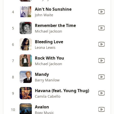
Ain't No Sunshine
4
John Waite
Remember the Time
5
Michael Jackson
Bleeding Love
6
Leona Lewis
Rock With You
7
Michael Jackson
Mandy
8
Barry Manilow
Havana (feat. Young Thug)
9
Camila Cabello
Avalon
10
Roxy Music