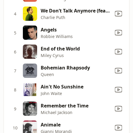
We Don’t Talk Anymore (feat. Selena Gomez)
4
Charlie Puth
Angels
5
Robbie Williams
End of the World
6
Miley Cyrus
Bohemian Rhapsody
7
Queen
Ain't No Sunshine
8
John Waite
Remember the Time
9
Michael Jackson
Animale
10
Gianni Morandi