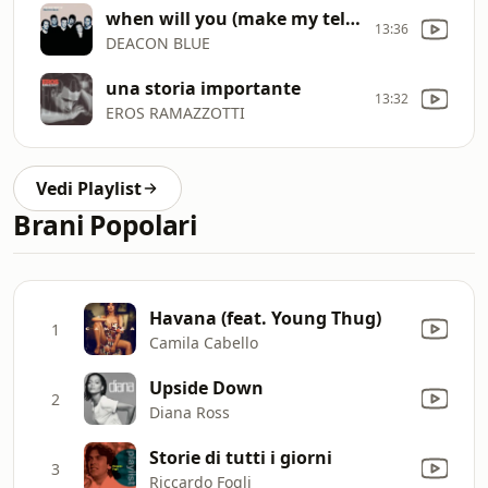
when will you (make my telephone ring)
13:36
DEACON BLUE
una storia importante
13:32
EROS RAMAZZOTTI
Vedi Playlist
Brani Popolari
Havana (feat. Young Thug)
1
Camila Cabello
Upside Down
2
Diana Ross
Storie di tutti i giorni
3
Riccardo Fogli