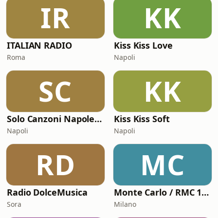
IR
KK
ITALIAN RADIO
Kiss Kiss Love
Roma
Napoli
SC
KK
Solo Canzoni Napoletane
Kiss Kiss Soft
Napoli
Napoli
RD
MC
Radio DolceMusica
Monte Carlo / RMC 1 - Love Songs
Sora
Milano