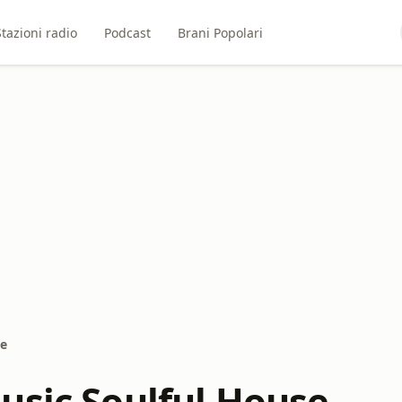
Stazioni radio
Podcast
Brani Popolari
se
usic Soulful House