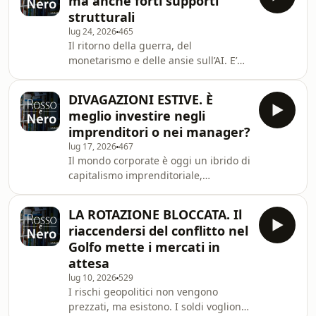
ma anche forti supporti
(domanda di finanziamenti per l’AI)?
strutturali
lug 24, 2026
465
Il ritorno della guerra, del
monetarismo e delle ansie sull’AI. E’
un momento impegnativo per i
mercati, ma l’assenza di inflazione
DIVAGAZIONI ESTIVE. È
salariale e i buoni livelli di crescita e
meglio investire negli
utili dovrebbero limitare il downside.
imprenditori o nei manager?
lug 17, 2026
467
Il mondo corporate è oggi un ibrido di
capitalismo imprenditoriale,
famigliare e manageriale. Non
sarebbe male, nei portafogli,
LA ROTAZIONE BLOCCATA. Il
diversificare, oltre che per geografie e
riaccendersi del conflitto nel
settori, anche per stili di governance.
Golfo mette i mercati in
attesa
lug 10, 2026
529
I rischi geopolitici non vengono
prezzati, ma esistono. I soldi vogliono