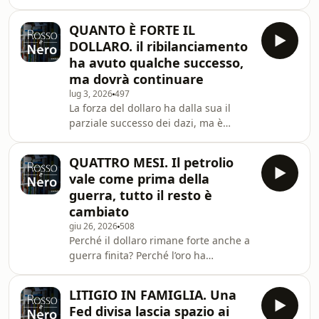
comunque restare sull’azionario,
perché la crescita è forte. Il malessere
QUANTO È FORTE IL
sull’AI incoraggia la diversificazione,
DOLLARO. il ribilanciamento
ma vanno privilegiate destinazioni
ha avuto qualche successo,
che non risentano di un’eventuale
ma dovrà continuare
ripresentarsi della crisi energetica.
lug 3, 2026
497
La forza del dollaro ha dalla sua il
parziale successo dei dazi, ma è
temporanea. La guerra commerciale è
ora tra Europa e Cina, ma dovrà per
QUATTRO MESI. Il petrolio
forza chiudersi con un compromesso.
vale come prima della
Il renminbi, nonostante i problemi
guerra, tutto il resto è
cinesi, rimane strutturalmente la
cambiato
valuta più forte.
giu 26, 2026
508
Perché il dollaro rimane forte anche a
guerra finita? Perché l’oro ha
continuato a scendere? Perché Wall
Street è salita per due mesi e si ferma
LITIGIO IN FAMIGLIA. Una
proprio adesso? E’ tempo di rotazioni,
Fed divisa lascia spazio ai
in attesa di capire meglio quello che