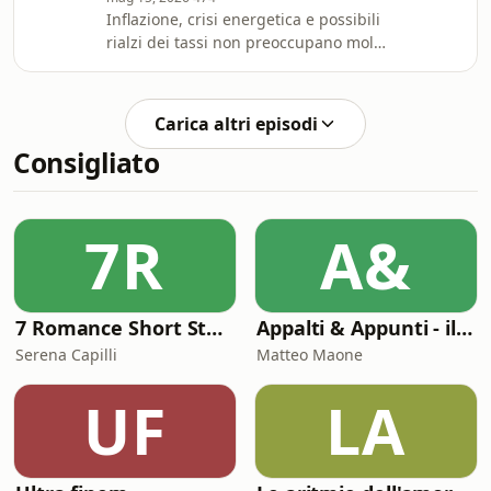
Inflazione, crisi energetica e possibili
rialzi dei tassi non preoccupano molto
le borse, concentrate sugli utili e sulle
prospettive dell’AI. Dopo hyperscalers
e memorie, si apre ora il ciclo della
Carica altri episodi
fotonica, nel quale è presente anche
Consigliato
l’Europa.
7R
A&
7 Romance Short Stories in Italian (Graded Reader for Intermediate Learners (CEFR B1-B2)
Appalti & Appunti - il procurement spiegato da chi lo vive
Serena Capilli
Matteo Maone
UF
LA