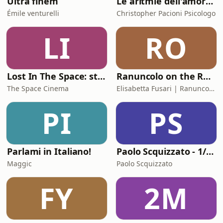
Ultra finem
Le aritmie dell'amore. Palpitazioni e tachicardia dei legami affettivi
Émile venturelli
Christopher Pacioni Psicologo
LI
RO
Lost In The Space: storie di cinema
Ranuncolo on the Road
The Space Cinema
Elisabetta Fusari | Ranuncolo Libri
PI
PS
Parlami in Italiano!
Paolo Scquizzato - 1/2 ora con donPi
Maggic
Paolo Scquizzato
FY
2M