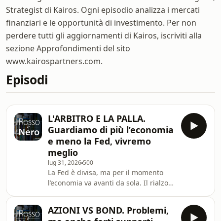
Strategist di Kairos. Ogni episodio analizza i mercati
finanziari e le opportunità di investimento. Per non
perdere tutti gli aggiornamenti di Kairos, iscriviti alla
sezione Approfondimenti del sito
www.kairospartners.com.
Episodi
L'ARBITRO E LA PALLA.
Guardiamo di più l’economia
e meno la Fed, vivremo
meglio
lug 31, 2026
500
La Fed è divisa, ma per il momento
l’economia va avanti da sola. Il rialzo
dei rendimenti dei bond lunghi è un
segno di malessere (inflazione,
AZIONI VS BOND. Problemi,
disavanzi) o di forza dell’economia