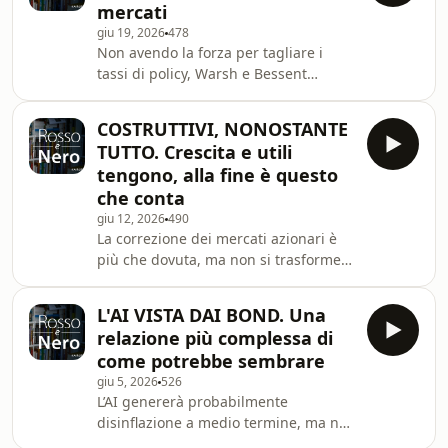
mercati
sta accadendo nell’AI.
giu 19, 2026
478
Non avendo la forza per tagliare i
tassi di policy, Warsh e Bessent
cercano di fare scendere quelli a
lungo, decisivi per i mutui. Perché
COSTRUTTIVI, NONOSTANTE
Warsh, come a suo tempo Greenspan,
TUTTO. Crescita e utili
vuole che i mercati riprendano a
tengono, alla fine è questo
pensare con la loro testa e non con
che conta
quella della Fed.
giu 12, 2026
490
La correzione dei mercati azionari è
più che dovuta, ma non si trasformerà
in un’inversione di tendenza. La
crescita, trainata dagli investimenti in
L'AI VISTA DAI BOND. Una
AI, non è in discussione e le stime
relazione più complessa di
sugli utili per il 2026 e il 2027 non si
come potrebbe sembrare
conciliano con un bear market.
giu 5, 2026
526
L’AI genererà probabilmente
disinflazione a medio termine, ma nel
breve crea inflazione. Per Warsh sarà