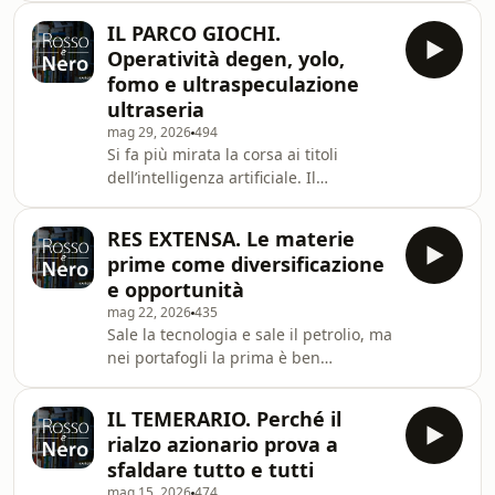
difficile giustificare i tagli con l’AI in
IL PARCO GIOCHI.
un quadro di piena occupazione e di
Operatività degen, yolo,
disavanzi pubblici sotto controllo ma
fomo e ultraspeculazione
elevati.
ultraseria
mag 29, 2026
494
Si fa più mirata la corsa ai titoli
dell’intelligenza artificiale. Il
coinvolgimento del retail ricorda la
dinamica dei meme stocks dei tempi
RES EXTENSA. Le materie
del Covid, ma con molto maggiore
prime come diversificazione
maturità e consapevolezza. Un
e opportunità
peccato, se si mantiene la dovuta
mag 22, 2026
435
prudenza, voltare le spalle al
Sale la tecnologia e sale il petrolio, ma
fenomeno.
nei portafogli la prima è ben
rappresentata, mentre il peso
dell’energia è ridotto. Abbinare i due
IL TEMERARIO. Perché il
settori può essere in realtà una buona
rialzo azionario prova a
diversificazione.
sfaldare tutto e tutti
mag 15, 2026
474