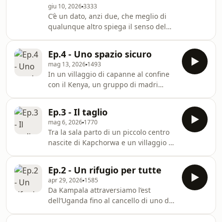
giu 10, 2026
3333
C’è un dato, anzi due, che meglio di
qualunque altro spiega il senso del
viaggio in Uganda con Actionaid. In
un Paese di 54 milioni di abitanti, più
Ep.4 - Uno spazio sicuro
del 60 % delle donne subisce violenza
mag 13, 2026
1493
domestica. E in tutto il territorio i
In un villaggio di capanne al confine
centri antiviolenza sono appena una
con il Kenya, un gruppo di madri
ventina. In Italia sono più di 400, e
adolescenti prova a rivendicare la
sono comunque insufficienti. In
propria libertà e indipendenza,
Uganda, circa la metà di questi centri
Ep.3 - Il taglio
insieme. Nel mentre, a migliaia di
è gestita e finanziata da Acti
mag 6, 2026
1770
chilometri di distanza, nella periferia
Tra la sala parto di un piccolo centro
di Milano, altre donne raccontano le
nascite di Kapchorwa e un villaggio al
loro ferite: le mutilazioni genitali, i
confine con il Kenya, questo episodio
matrimoni forzati, la violenza
entra in una delle forme più profonde
domestica, il peso delle tradizioni e
Ep.2 - Un rifugio per tutte
e taciute della violenza patriarcale: le
del controllo sui corpi femminili.
apr 29, 2026
1585
mutilazioni genitali femminili, a cui ci
Questo
Da Kampala attraversiamo l’est
si riferisce anche come cutting, il
dell’Uganda fino al cancello di uno dei
taglio. Un rito che segna il corpo delle
pochi centri antiviolenza del Paese, a
donne, ne condiziona la vita sessuale
Kapchorwa, il Centro di Kapchorwa