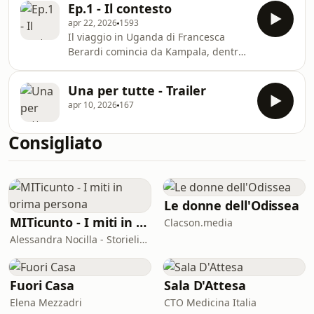
e il parto, e che continua a
Ep.1 - Il contesto
gestito da ActionAid. In quel luogo
sopravvivere tra leg
apr 22, 2026
1593
sicuro emergono le vite di donne che
Il viaggio in Uganda di Francesca
hanno deciso di ribellarsi alla
Berardi comincia da Kampala, dentro
violenza, per sé e per il futuro delle
le stanze di un centro antiviolenza di
proprie bambine. La storia di Janet,
ActionAid, oggi vuoto per mancanza
ripudiata e picchiata dal marito per
Una per tutte - Trailer
di fondi, e si allarga fino a interrogare
avergli dato solo figlie femmine, apr
apr 10, 2026
167
un intero sistema: quello in cui la
violenza di genere non è
Consigliato
un’eccezione, ma sintomo di una
mentalità patriarcale, figlia del
colonialismo, che si diffonde in intere
comunità. La storia di Doreen ne è la
testimon
Le donne dell'Odissea
MITicunto - I miti in prima persona
Clacson.media
Alessandra Nocilla - Storielibere.fm
Fuori Casa
Sala D'Attesa
Elena Mezzadri
CTO Medicina Italia