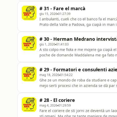
sodisfasion.So stà ospite proprio ne ła azie
# 31 - Fare el marcà
(grasie a
giu 15, 2026
01:27:39
I anbułanti, cuełi che co eł banco fa el marc
Prato della Valle a Padova, ga ciapà in man 
Camponogara (el paese co el terso canpaniłe 
Chioggia (VE), Diego (Mali Camicie) da Legna
# 30 - Herman Medrano intervis
Vescov
giu 1, 2026
01:41:03
A sto colpo me fioła e me mojere ga ciapà el
poche de domande Maddalena me ga fato na i
Medrano (a parte sta volta cuà)!Se te pensi 
na pasion da contarghe a'l mondo, scrivi a
# 29 - Formatori e consułenti azi
a łe pajine Instag
mag 18, 2026
01:54:22
Ghe ze un mondo de roba da studiare e capir
mejo serti procesi che in azienda se dà par s
da profesionisti. Formasiòn, ajornamenti, be
&#39;ndare vanti ben tuti i mecanismi dentro
# 28 - El coriere
a Silvi
mag 4, 2026
01:29:59
Fare el coriere de sti jorni ze deventà un la
sti omani. Ma ghe ze tante maniere de movar