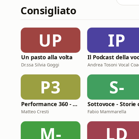
Consigliato
UP
IP
Un pasto alla volta
Dr.ssa Silvia Goggi
Andrea Tosoni Vocal Coa
P3
S-
Performance 360 - Prestazione e Benessere
Matteo Cresti
Fabio Mammarella
M-
LD