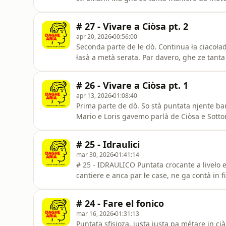
in SDA pare venjere da naltro mondo. Fare st
ciàmi e te ło nomini onji jorno.Se te pensi d
# 27 - Vìvare a Ciòsa pt. 2
apr 20, 2026
00:56:00
Seconda parte de łe dò. Continua ła ciacoład
łasà a metà serata. Par davero, ghe ze tanta
intervista ze poco. Magari ghe ne femo n&#3
asajo, faremo mejo ła prosima volta, grasie f
# 26 - Vìvare a Ciòsa pt. 1
hobby
apr 13, 2026
01:08:40
Prima parte de dò. So stà puntata njente bar,
Mario e Loris gavemo parlà de Ciòsa e Sottom
robe curiose che soło i ciosóti e marinanti 
pensi de fare un łavoro particołare, aver u
# 25 - Idraulici
scrivi a d
mar 30, 2026
01:41:14
# 25 - IDRAULICO Puntata crocante a liveło 
cantiere e anca par łe case, ne ga contà in f
tanto conplicà, e un poche de asurdità che 
bar Verso Spiriti e Sapori de Vigonovo (VE)S
# 24 - Fare el fonico
strano, o na
mar 16, 2026
01:31:13
Puntata sfisioza, justa justa pa métare in 