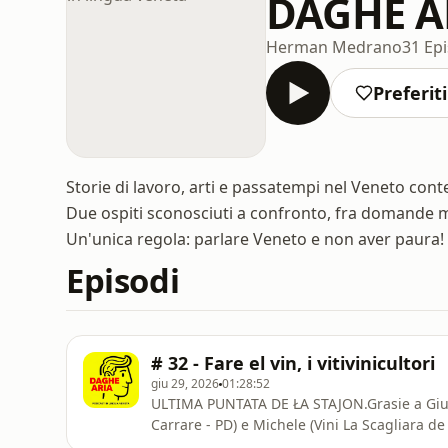
DAGHE AR
Herman Medrano
31 Ep
Preferiti
Storie di lavoro, arti e passatempi nel Veneto cont
Due ospiti sconosciuti a confronto, fra domande mo
Un'unica regola: parlare Veneto e non aver paura
Episodi
# 32 - Fare el vin, i vitivinicultori
giu 29, 2026
01:28:52
ULTIMA PUNTATA DE ŁA STAJON.Grasie a Giuli
Carrare - PD) e Michele (Vini La Scagliara d
vin. Un łavoro che ze fato de pasion, sacrif