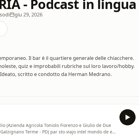
IA - Podcast in lingua
isodi
giu 29, 2026
emporaneo. Il bar è il quartiere generale delle chiacchere.
leste, quiz e improbabili rubriche sul loro lavoro/hobby.
! Ideato, scritto e condotto da Herman Medrano.
o (Azienda Agricola Toniolo Fiorenzo e Giulio de Due
e Galzignano Terme - PD) par sto viajo intel mondo de el
isi, conosensa e tanta pasiensa, ma che dà anca tante