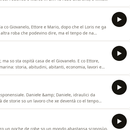
a vita ze na mision, un raporto speciałe co Dio, e ło
e fare un łavoro particołare, aver un hobby strano, o na
a co Giovanelo, Ettore e Mario, dopo che el Loris ne ga
 altra roba che podevino dire, ma el tenpo de na
9;altra ła prosima stajòn. Ste do puntate ze sta solo un
iòłi.Se te pensi de fare un łavoro particołare, aver un
 ma so sta ospità casa de el Giovaneło. E co Ettore,
arina: storia, abitudini, abitanti, economia, łavori e
veri poł conosare. E ze venjùa fora mondo bèn. 🤣Se te
n hobby strano, o na pasion da contarghe a'l mondo,
esponensiałe. Daniełe &amp; Daniełe, idraulici da
ià de storie so un lavoro che xe deventà co el tenpo
ghe ze capità girando par łe case.Semo stà ospità dal
e te pensi de fare un łavoro particołare, aver un hobby
ciàro un poche de robe so un mondo abastansa sconosùo,