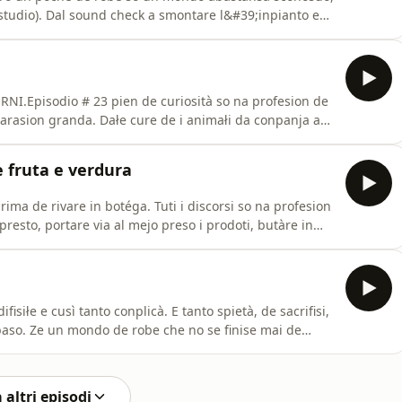
in studio). Dal sound check a smontare l&#39;inpianto e
e fasie se viste da fora.Un poche de ciàcołe schersoze,
Herman Medrano &amp; Groovy Monkeys, e Stefano Pivato
.Episodio # 23 pien de curiosità so na profesion de
arasion granda. Dałe cure de i animałi da conpanja a
o a cueło che tira fora el sperma del toro! Beh, bon
mente presidente e revisore dei conti de l&#39;ordine
de fruta e verdura
ima de rivare in botéga. Tuti i discorsi so na profesion
presto, portare via al mejo preso i prodoti, butàre in
re aposto ła roba in botéga. Tuto col soriso e ła
 che ze ancòra sentrałe nei nostri paesi.Grasie a
isiłe e cusì tanto conplicà. E tanto spietà, de sacrifisi,
baso. Ze un mondo de robe che no se finise mai de
i ospiti par tute łe informasiòn ghe ze saltà fora:
AMY e Radames, cuoco e titołare de &quot;Antica
 altri episodi