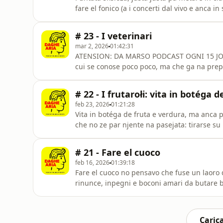
fare el fonico (a i concerti dal vivo e anca 
portarlo in magazin, na vita de robe che par
ma njanca tanto, co Kavallo, el fonico de 
# 23 - I veterinari
fonic
mar 2, 2026
01:42:31
ATENSION: DA MARSO PODCAST OGNI 15 JORNI
cui se conose poco poco, ma che ga na prep
cuełi da alevamento, da łe dermatiti del gat
ascolto.Grasie a Ambra e Michele (rispetiva
# 22 - I frutarołi: vita in botéga 
de i veterinari de
feb 23, 2026
01:21:28
Vita in botéga de fruta e verdura, ma anca pr
che no ze par njente na pasejata: tirarse su 
furgòn łe merci, descargàre baso tuto e méta
profesionałità de chi manda vanti na atività
# 21 - Fare el cuoco
Thomas e A
feb 16, 2026
01:39:18
Fare el cuoco no pensavo che fuse un laoro dif
rinunce, inpegni e boconi amari da butare 
inparare, e anca a sto giro devo ringrasiare 
Francesco da Codevigo (PD), cuoco par HUM
trattoria da Vale
Carica