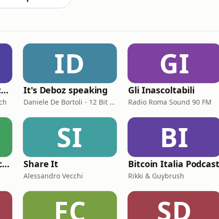
ID
GI
Il Podcast della voce e del canto
It's Deboz speaking
Gli Inascoltabili
ch
Daniele De Bortoli - 12 Bit Retrogaming Trieste
Radio Roma Sound 90 FM
SI
BI
Sottovoce - Storie criminali
Share It
Bitcoin Italia Podcas
Alessandro Vecchi
Rikki & Guybrush
FC
SD