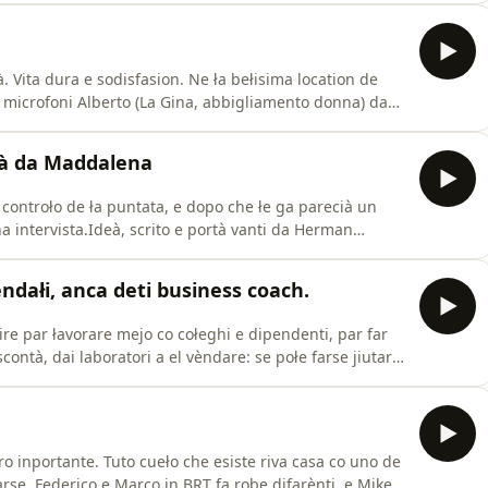
nda agricoła Toniolo, praticamente in casa da Giulio
à. Vita dura e sodisfasion. Ne ła bełisima location de
i microfoni Alberto (La Gina, abbigliamento donna) da
pi alto del Veneto!), Alessandro (Scarpe par tuti) da
ro (PD), Matteo (Bellostile, abbigliamento intimo) da
tà da Maddalena
 controło de ła puntata, e dopo che łe ga parecià un
ntervista.Ideà, scrito e portà vanti da Herman
de fare un łavoro particołare, aver un hobby strano, o
 daghearia@gmail.com e vien fare el podcast.Vaghe drio
endałi, anca deti business coach.
e par łavorare mejo co cołeghi e dipendenti, par far
contà, dai laboratori a el vèndare: se połe farse jiutare
nesere al łavoro e consułenze ze na spinta pa far
 anbienti produtivi, magazini, ufici e diresion. Grasie
oro inportante. Tuto cueło che esiste riva casa co uno de
se. Federico e Marco in BRT fa robe difarènti, e Mike