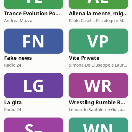
Trance Evolution Podcast
Allena la mente, migliora la tua vita. Psicologia, mental training e crescita personale
Andrea Mazza
Paolo Caselli, Psicologo e Mental Trainer
FN
VP
Fake news
Vite Private
Radio 24
Simona De Giuseppe e Laura Marinaro
LG
WR
La gita
Wrestling Rumble Room Podcast
Radio 24
Leonardo Santoleri e Giacomo Toniaccini
S–
WN