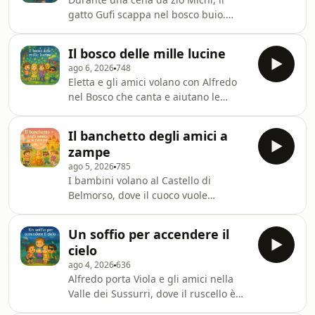
gatto Gufi scappa nel bosco buio.
Sami, temerario ma sensibile, va a
cercarlo con zio Michi e nonna
Il bosco delle mille lucine
Terzina: guardando le stelle e
ago 6, 2026
748
nominando i pianeti trova il coraggio
Eletta e gli amici volano con Alfredo
di attraversare la paura, e quando
nel Bosco che canta e aiutano le
trova Gufi tremante capisce e conforta
lucciole a riaccendere la luce,
la sua stessa paura.
scoprendo che ognuno ha un talento.
Il banchetto degli amici a
zampe
ago 5, 2026
785
I bambini volano al Castello di
Belmorso, dove il cuoco vuole
catturare gli animali per la cena. Ale
scopre che con gentilezza gli animali
Un soffio per accendere il
donano il cibo da soli, e la festa è
cielo
salva.
ago 4, 2026
636
Alfredo porta Viola e gli amici nella
Valle dei Sussurri, dove il ruscello è
fermo e le stelle spente. Con Niveo il