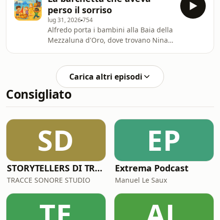
recuperano la stella della giostra e la
perso il sorriso
fanno girare sotto le stelle cadenti.
lug 31, 2026
754
Alfredo porta i bambini alla Baia della
Mezzaluna d'Oro, dove trovano Nina,
una barchetta persa nella nebbia.
Viola vince la paura dell'acqua, si tuffa
e, con il delfino Guizzo e una
Carica altri episodi
conchiglia-bussola, riporta Nina al
Consigliato
Porticciolo delle Lanterne.
SD
EP
STORYTELLERS DI TRACCESONORE STUDIO
Extrema Podcast
TRACCE SONORE STUDIO
Manuel Le Saux
TE
AL