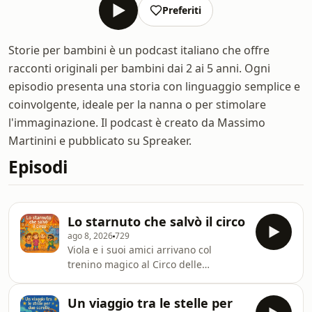
Preferiti
Storie per bambini è un podcast italiano che offre
racconti originali per bambini dai 2 ai 5 anni. Ogni
episodio presenta una storia con linguaggio semplice e
coinvolgente, ideale per la nanna o per stimolare
l'immaginazione. Il podcast è creato da Massimo
Martinini e pubblicato su Spreaker.
Episodi
Lo starnuto che salvò il circo
ago 8, 2026
729
Viola e i suoi amici arrivano col
trenino magico al Circo delle
Meraviglie Volanti e trovano la giostra
ferma. Scoprono che Cucù, l'uccellino
Un viaggio tra le stelle per
distratto, ha dimenticato di caricarla.