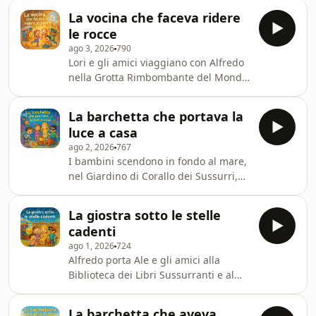
coniglio salgono alla Cima del Vento e
La vocina che faceva ridere
scoprono che le stelle si riaccendono
le rocce
soffiando "grazie": l'acqua torna e gli
ago 3, 2026
790
animali bevono.
Lori e gli amici viaggiano con Alfredo
nella Grotta Rimbombante del Mondo
Sottosopra, dove fanno le Mini-
Olimpiadi Capovolte. Imparano che
La barchetta che portava la
l'Eco birichina, che sembrava diversa,
luce a casa
è proprio l'amica che accende i
ago 2, 2026
767
cristalli con le risate.
I bambini scendono in fondo al mare,
nel Giardino di Corallo dei Sussurri,
dove aiutano il solo Nonno Granchio a
costruire una barchetta-faro che
La giostra sotto le stelle
riporta a casa i pescatori nella nebbia.
cadenti
ago 1, 2026
724
Alfredo porta Ale e gli amici alla
Biblioteca dei Libri Sussurranti e al
Mercato delle Meraviglie. Con un'idea
ingegnosa e l'aiuto di tutti,
La barchetta che aveva