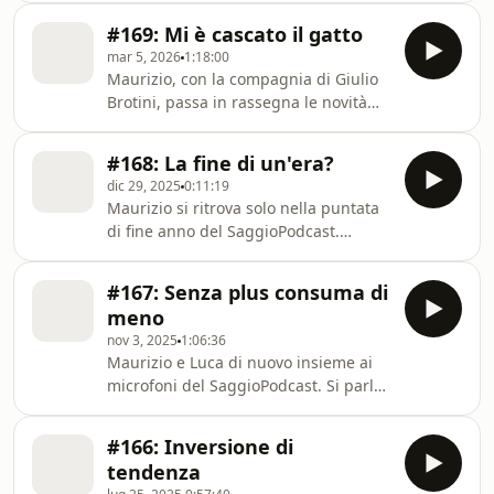
passioni comuni, come la stampa 3D e
#169: Mi è cascato il gatto
l'IA, ma non sono mancati gli
mar 5, 2026
1:18:00
approfondimenti sul mondo Apple e
Maurizio, con la compagnia di Giulio
sulla tecnologia. Abbiamo anche...
Brotini, passa in rassegna le novità
della Big Week di Apple. Gli annunci
sono numerosi, ma quello più
#168: La fine di un'era?
importante sta già facendo discutere
dic 29, 2025
0:11:19
molto e rischia di modificare
Maurizio si ritrova solo nella puntata
completamente gli equilibri di
di fine anno del SaggioPodcast.
mercato e...
Affronta alcuni argomenti caldi del
periodo che hanno caratterizzato
#167: Senza plus consuma di
tutto il 2025 e che porteranno a
meno
diversi cambiamenti nel 2026. Si parla
nov 3, 2025
1:06:36
di Intelligenza Artificiale, della...
Maurizio e Luca di nuovo insieme ai
microfoni del SaggioPodcast. Si parla
di novità condite con qualche
problema e la ciliegina del Tip finale.
#166: Inversione di
tendenza