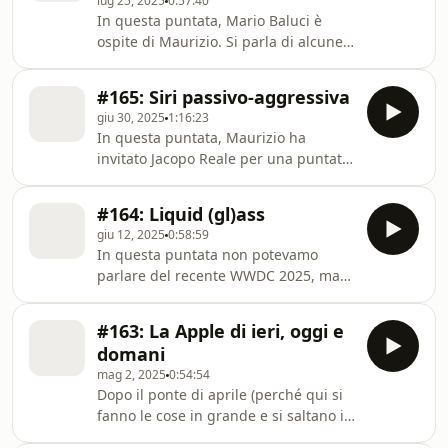
lug 25, 2025
0:57:40
In questa puntata, Mario Baluci è
ospite di Maurizio. Si parla di alcune
novità, ma soprattutto si affronta una
questione emblematica sui dispositivi
#165: Siri passivo-aggressiva
Apple passati, presenti e futuri.
giu 30, 2025
1:16:23
In questa puntata, Maurizio ha
invitato Jacopo Reale per una puntata
extra di giugno. Quando possiamo,
cerchiamo di recuperare la nostra
#164: Liquid (gl)ass
mancanza di costanza con qualche
giu 12, 2025
0:58:59
episodio extra, sperando sia di vostro
In questa puntata non potevamo
gradimento. Buon ascolto e alla
parlare del recente WWDC 2025, ma
prossima!
abbiamo concentrato le nostre
attenzioni sui pochi aspetti più tecnici
#163: La Apple di ieri, oggi e
ed importanti dei nuovi sistemi
domani
operativi – come le finestre su iPadOS
mag 2, 2025
0:54:54
e l'intervento su Spotlight + Comandi
Dopo il ponte di aprile (perché qui si
...
fanno le cose in grande e si saltano i
mesi interi), ritorna il SaggioPodcast.