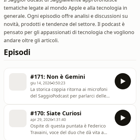
tematiche legate al mondo Apple e alla tecnologia in
generale. Ogni episodio offre analisi e discussioni su
novità, prodotti e tendenze del settore. Il podcast è
pensato per gli appassionati di tecnologia che vogliono
andare oltre gli articoli.
Episodi
#171: Non è Gemini
giu 14, 2026
0:50:23
La storica coppia ritorna ai microfoni
del SaggioPodcast per parlarci delle
ultime novità di Apple presentate alla
WWDC. Il Focus è ovviamente l'IA, ma
#170: Siate Curiosi
non solo.
apr 29, 2026
1:31:40
Ospite di questa puntata è Federico
Travaini, voce del duo che dà vita a
EasyApple. Abbiamo parlato di alcune