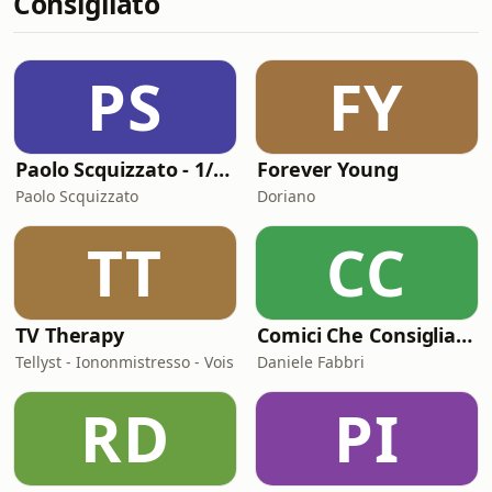
Consigliato
virtualmente) il...
PS
FY
Paolo Scquizzato - 1/2 ora con donPi
Forever Young
Paolo Scquizzato
Doriano
TT
CC
TV Therapy
Comici Che Consigliano Cose
Tellyst - Iononmistresso - Vois
Daniele Fabbri
RD
PI