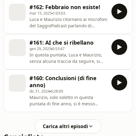
Il duo di questa puntata vede
#162: Febbraio non esiste!
Maurizio affiancato da Giulio Brotini,
mar 15, 2025
1:03:03
che lo guida nel vorticoso mondo dei
Luca e Maurizio ritornano ai microfoni
rumor per immaginare la...
del SaggioPodcast parlando di
tantissime cose in questa lunga
puntata ricca di spunti e riflessioni.
#161: AI che si ribellano
gen 29, 2025
0:53:47
In questa puntata, Luca e Maurizio,
senza alcuna traccia da seguire, si
sono impelagati in discorsi
esistenziali sulle IA, i loro limiti attuali
#160: Conclusioni (di fine
e (potenzialmente) anche futuri. E poi
anno)
anche trucchi che non funzionano e
dic 31, 2024
0:28:09
altre cose. Insomma, il...
Maurizio, solo soletto in questa
puntata di fine anno, si è messo
dietro al microfono per spiegarvi i
motivi della sua apparente assenza
dell'ultimo mese. Con l'occasione,
Carica altri episodi
oltre ai doverosi auguri, ha
selezionato e premiato (almeno