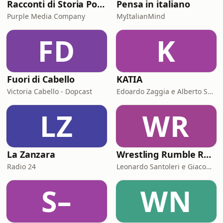
Racconti di Storia Podcast
Pensa in italiano
Purple Media Company
MyItalianMind
FD
K
Fuori di Cabello
KATIA
Victoria Cabello - Dopcast
Edoardo Zaggia e Alberto Sacco
LZ
WR
La Zanzara
Wrestling Rumble Room Podcast
Radio 24
Leonardo Santoleri e Giacomo Toniaccini
S–
WN