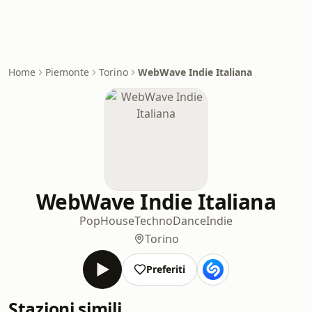
Home
Piemonte
Torino
WebWave Indie Italiana
WebWave Indie Italiana
Pop
House
Techno
Dance
Indie
Torino
Preferiti
Stazioni simili