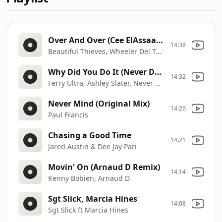
Over And Over (Cee ElAssaad Vocal Mix)
14:38
Beautiful Thieves, Wheeler Del Torro, Jaidene Ve...
Why Did You Do It (Never Dull Extended Remix)
14:32
Ferry Ultra, Ashley Slater, Never Dull
Never Mind (Original Mix)
14:26
Paul Francis
Chasing a Good Time
14:21
Jared Austin & Dee Jay Pari
Movin' On (Arnaud D Remix)
14:14
Kenny Bobien, Arnaud D
Sgt Slick, Marcia Hines
14:08
Sgt Slick ft Marcia Hines