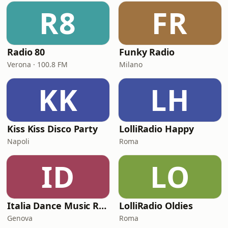
R8
FR
Radio 80
Funky Radio
Verona · 100.8 FM
Milano
KK
LH
Kiss Kiss Disco Party
LolliRadio Happy
Napoli
Roma
ID
LO
Italia Dance Music Radio
LolliRadio Oldies
Genova
Roma