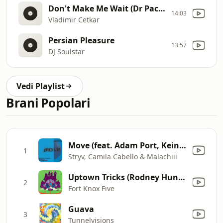
Don't Make Me Wait (Dr Packer's Galaxy Dub)
14:03
Vladimir Cetkar
Persian Pleasure
13:57
DJ Soulstar
Vedi Playlist
Brani Popolari
Move (feat. Adam Port, Keinemusik & Orso)
1
Stryv, Camila Cabello & Malachiii
Uptown Tricks (Rodney Hunter Remake)
2
Fort Knox Five
Guava
3
Tunnelvisions