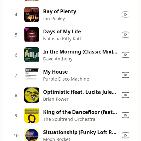
Bay of Plenty
4
Ian Pooley
Days of My Life
5
Natasha Kitty Katt
In the Morning (Classic Mix) [feat. Michelle Weeks]
6
Dave Anthony
My House
7
Purple Disco Machine
Optimistic (feat. Lucita Jules) [Michael Gray Remix]
8
Brian Power
King of the Dancefloor (feat. More Blonde) [Submantra Remix]
9
The Soultrend Orchestra
Situationship (Funky Loft Rmx) [feat. Bel-Ami]
10
Moon Rocket