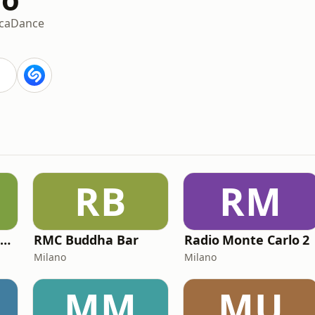
ica
Dance
RB
RM
MC2 Made In Italy Channel
RMC Buddha Bar
Radio Monte Carlo 2
Milano
Milano
MM
MU