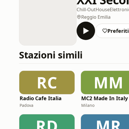
Chill-Out
House
Elettron
Reggio Emilia
Preferiti
Stazioni simili
RC
MM
Radio Cafe Italia
Padova
Milano
RD
MR