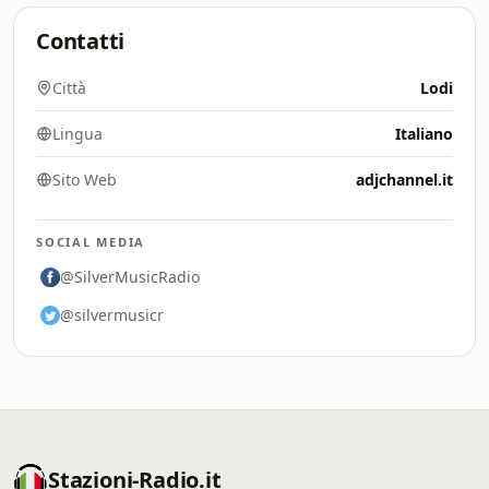
Contatti
Città
Lodi
Lingua
Italiano
Sito Web
adjchannel.it
SOCIAL MEDIA
@SilverMusicRadio
@silvermusicr
Stazioni-Radio.it