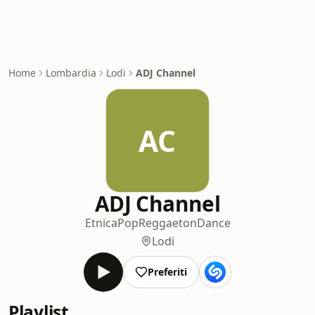
Home
Lombardia
Lodi
ADJ Channel
AC
ADJ Channel
Etnica
Pop
Reggaeton
Dance
Lodi
Preferiti
Playlist