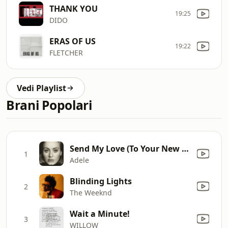
THANK YOU
19:25
DIDO
ERAS OF US
19:22
FLETCHER
Vedi Playlist
Brani Popolari
Send My Love (To Your New Lover)
1
Adele
Blinding Lights
2
The Weeknd
Wait a Minute!
3
WILLOW