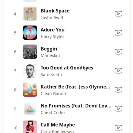
Blank Space
4
Taylor Swift
Adore You
5
Harry Styles
Beggin'
6
Måneskin
Too Good at Goodbyes
7
Sam Smith
Rather Be (feat. Jess Glynne) [The Magician Remix]
8
Clean Bandit
No Promises (feat. Demi Lovato)
9
Cheat Codes
Call Me Maybe
10
Carly Rae Jepsen