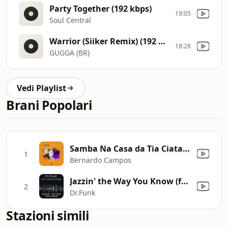
Party Together (192 kbps)
19:05
Soul Central
Warrior (Siiker Remix) (192 kbps)
18:28
GUGGA (BR)
Vedi Playlist
Brani Popolari
Samba Na Casa da Tia Ciata (T.Markakis Extended Remix)
1
Bernardo Campos
Jazzin' the Way You Know (feat. Chantal Kashala) [Dirrrty Dirk & Sir-G Radio Mix]
2
Dr.Funk
Stazioni simili