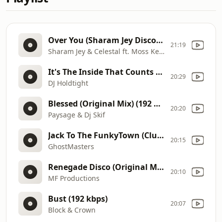
Over You (Sharam Jey Discomania Remix) (192 kbps)
21:19
Sharam Jey & Celestal ft. Moss Kena
It's The Inside That Counts (Extended Mix) (320 kbps)
20:29
DJ Holdtight
Blessed (Original Mix) (192 kbps)
20:20
Paysage & Dj Skif
Jack To The FunkyTown (Club Mix) (192 kbps)
20:15
GhostMasters
Renegade Disco (Original Mix) (192 kbps)
20:10
MF Productions
Bust (192 kbps)
20:07
Block & Crown