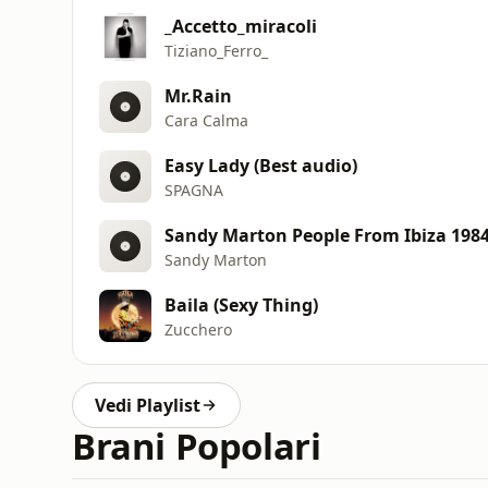
_Accetto_miracoli
Tiziano_Ferro_
Mr.Rain
Cara Calma
Easy Lady (Best audio)
SPAGNA
Sandy Marton People From Ibiza 198
Sandy Marton
Baila (Sexy Thing)
Zucchero
Vedi Playlist
Brani Popolari