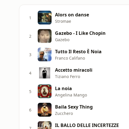
Alors on danse
1
Stromae
Gazebo - I Like Chopin
2
Gazebo
Tutto Il Resto È Noia
3
Franco Califano
Accetto miracoli
4
Tiziano Ferro
La noia
5
Angelina Mango
Baila Sexy Thing
6
Zucchero
IL BALLO DELLE INCERTEZZE
7