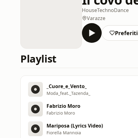
House
Techno
Dance
Varazze
Preferiti
Playlist
_Cuore_e_Vento_
Moda_feat._Tazenda_
Fabrizio Moro
Fabrizio Moro
Mariposa (Lyrics Video)
Fiorella Mannoia