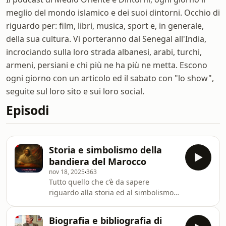
meglio del mondo islamico e dei suoi dintorni. Occhio di
riguardo per: film, libri, musica, sport e, in generale,
della sua cultura. Vi porteranno dal Senegal all'India,
incrociando sulla loro strada albanesi, arabi, turchi,
armeni, persiani e chi più ne ha più ne metta. Escono
ogni giorno con un articolo ed il sabato con "lo show",
seguite sul loro sito e sui loro social.
Episodi
Storia e simbolismo della
bandiera del Marocco
nov 18, 2025
363
Tutto quello che c’è da sapere
riguardo alla storia ed al simbolismo
dell’attuale bandiera del
MaroccoIscriviti qui alla nuova
Biografia e bibliografia di
newsletter, ogni 7 del mese un nuovo