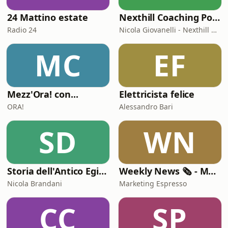
24 Mattino estate
Nexthill Coaching Podcast 🎧
Radio 24
Nicola Giovanelli - Nexthill Coaching
MC
EF
Mezz'Ora! con...
Elettricista felice
ORA!
Alessandro Bari
SD
WN
Storia dell'Antico Egitto
Weekly News 🗞️ - Marketing Espresso
Nicola Brandani
Marketing Espresso
CC
SP