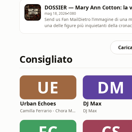
fuga volontaria. Ma quella spiegazione dura 
DOSSIER — Mary Ann Cotton: la ve
Shelton,
mag 18, 2026
1080
Send us Fan MailDietro l’immagine di una 
una delle figure più inquietanti della crona
entriamo nella storia di Mary Ann Cotton, ac
conoscenti, lasciandosi alle spalle una scia d
ravvicinati.
Carica
Consigliato
UE
DM
Urban Echoes
DJ Max
Camilla Ferrario - Chora Media
DJ Max
FC
CS