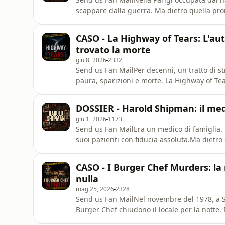
scappare dalla guerra. Ma dietro quella pro
questa puntata di Fili Rossi raccontiamo la st
dell’occupazione in una copertura perfetta p
CASO - La Highway of Tears: L'au
agghiacci
trovato la morte
giu 8, 2026
2332
Send us Fan MailPer decenni, un tratto di st
paura, sparizioni e morte. La Highway of Tea
colpito soprattutto donne e ragazze, molte 
Highway 16.In questa puntata di Fili Rossi ra
DOSSIER - Harold Shipman: il med
ripercorrendo le storie del
giu 1, 2026
1173
Send us Fan MailEra un medico di famiglia. U
suoi pazienti con fiducia assoluta.Ma dietr
serial killer più prolifici della storia britan
la vicenda di Harold Shipman, il dottore ingl
CASO - I Burger Chef Murders: la 
ma
nulla
mag 25, 2026
2328
Send us Fan MailNel novembre del 1978, a S
Burger Chef chiudono il locale per la notte. 
cassa è aperta, il denaro è sparito e dei rag