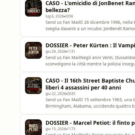
CASO - L'omicidio di JonBenet Ram
bellezza?
lug 6, 2026
2056
Send us Fan MailIl 26 dicembre 1996, nella t
sveglia davanti a un incubo: JonBenét Ramsey
bambine, è scomparsa. In casa viene trovata 
dopo, però, il corpo della bambina viene rit
DOSSIER - Peter Kürten : Il Vampi
momento,
giu 29, 2026
1131
Send us Fan MailNegli anni Venti, Düsseldorf 
sconvolgono la città mentre la polizia inse
è Peter Kürten, passato alla storia come il M
ricostruiamo la sua escalation di violenza, il
CASO - Il 16th Street Baptiste C
liberi 4 assassini per 40 anni
giu 22, 2026
2035
Send us Fan MailIl 15 settembre 1963, una 
Birmingham, Alabama, uccidendo quattro b
McNair, Carole Robertson e Cynthia Wesley.I
attentati più tragici e simbolici della lotta pe
DOSSIER - Marcel Petiot: il finto 
di riferimento
giu 15, 2026
1173
Send us Fan MailNella Parigi occupata dai n