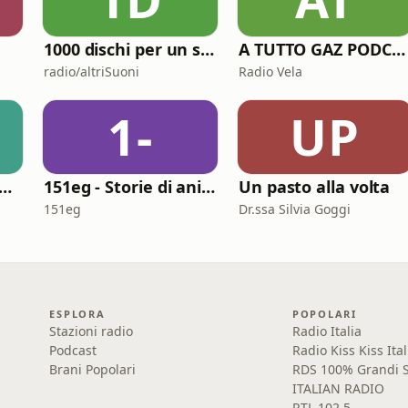
1000 dischi per un secolo
A TUTTO GAZ PODCAST
radio/altriSuoni
Radio Vela
1-
UP
 Ricchezza delle Nazioni
151eg - Storie di animazione
Un pasto alla volta
151eg
Dr.ssa Silvia Goggi
ESPLORA
POPOLARI
Stazioni radio
Radio Italia
Podcast
Radio Kiss Kiss Ital
Brani Popolari
RDS 100% Grandi S
ITALIAN RADIO
RTL 102.5