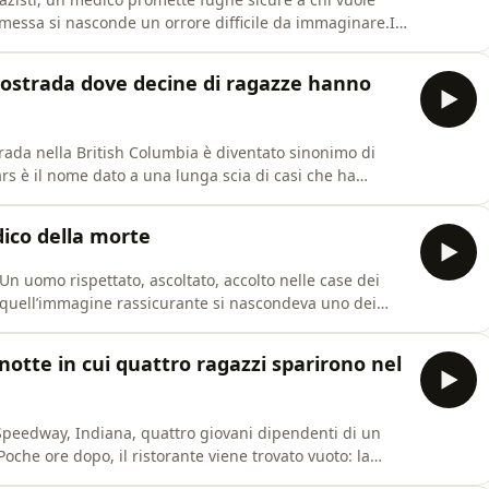
messa si nasconde un orrore difficile da immaginare.In
oria di Marcel Petiot, il dottore che trasformò il caos
er uccidere. Tra sparizioni, inganni e una scoperta
tostrada dove decine di ragazze hanno
rada nella British Columbia è diventato sinonimo di
rs è il nome dato a una lunga scia di casi che ha
delle quali indigene, scomparse nel nulla lungo la
ccontiamo i delitti della Highway of Tears,
ico della morte
n uomo rispettato, ascoltato, accolto nelle case dei
o quell’immagine rassicurante si nascondeva uno dei
nica.In questa puntata di Fili Rossi Podcast, ricostruiamo
ese che per anni ha ucciso pazienti fragili e anziani,
notte in cui quattro ragazzi sparirono nel
peedway, Indiana, quattro giovani dipendenti di un
Poche ore dopo, il ristorante viene trovato vuoto: la
azzi non c’è più traccia.All’inizio sembra una rapina con