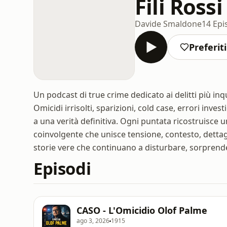
Fili Rossi
Davide Smaldone
14 Epi
Preferiti
Un podcast di true crime dedicato ai delitti più inq
Omicidi irrisolti, sparizioni, cold case, errori inv
a una verità definitiva. Ogni puntata ricostruisce
coinvolgente che unisce tensione, contesto, dett
storie vere che continuano a disturbare, sorprende
Episodi
CASO - L'Omicidio Olof Palme
ago 3, 2026
1915