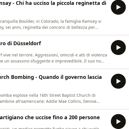
say - Chi ha ucciso la piccola reginetta di
ranquilla Boulder, in Colorado, la famiglia Ramsey si
, sei anni, reginetta dei concorsi di bellezza per
una lunga e inquietante lettera di riscatto. Poche ore
rovato nel seminterrato della stessa abitazione.Da quel
ro di Düsseldorf
vive nel terrore. Aggressioni, omicidi e atti di violenza
gue un assassino sfuggente e imprevedibile. Il suo nome
ostro di Düsseldorf.In questa puntata di Fili Rossi
 clima di paura che travolse la Germania e il profilo d
hurch Bombing - Quando il governo lascia
bomba esplose nella 16th Street Baptist Church di
ambine afroamericane: Addie Mae Collins, Denise
n questa puntata di Fili Rossi ricostruiamo uno degli
r i diritti civili negli Stati Uniti. La chiesa era un punto
partigiano che uccise fino a 200 persone
azisti, un medico promette fughe sicure a chi vuole