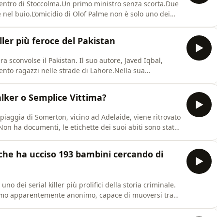
entro di Stoccolma.Un primo ministro senza scorta.Due
 nel buio.L’omicidio di Olof Palme non è solo uno dei
 è anche uno dei misteri più discussi e controversi
ostruiamo la notte del 28 febbraio 1986, tra errori
iller più feroce del Pakistan
ra sconvolse il Pakistan. Il suo autore, Javed Iqbal,
cento ragazzi nelle strade di Lahore.Nella sua
, un diario con i dettagli delle vittime e recipienti
mparso. Iniziò così una caccia all’uomo destinata a
alker o Semplice Vittima?
piaggia di Somerton, vicino ad Adelaide, viene ritrovato
on ha documenti, le etichette dei suoi abiti sono state
 emergono gli indizi: una valigia abbandonata alla
tere simili a un codice e un minuscolo frammento di
r che ha ucciso 193 bambini cercando di
o dei serial killer più prolifici della storia criminale.
omo apparentemente anonimo, capace di muoversi tra
 una scia di vittime giovanissime e famiglie distrutte.In
aso di Luis Garavito: l’infanzia segnata dalla violenz