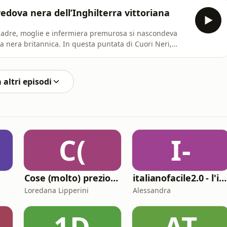
poco.Due giorni dopo, i corpi di Jayne Friedt, Ruth
dova nera dell’Inghilterra vittoriana
madre, moglie e infermiera premurosa si nascondeva
ca nera britannica. In questa puntata di Cuori Neri,
cusata di aver seminato morte tra mariti, figli, amanti e
i sospetti, polizze assicurative e funerali troppo
 altri episodi
C(
I-
Cose (molto) preziose
italianofacile2.0 - l'italiano con le canzoni
Loredana Lipperini
Alessandra
1D
AT