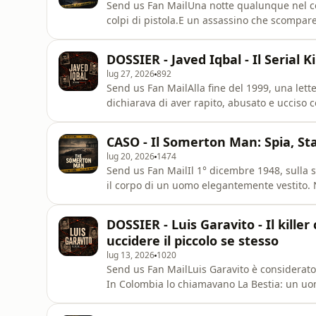
Send us Fan MailUna notte qualunque nel c
colpi di pistola.E un assassino che scompare
delitti politici più clamorosi del Novecento:
d’Europa. In questa puntata di Fili Rossi ric
DOSSIER - Javed Iqbal - Il Serial K
investigativi
lug 27, 2026
892
Send us Fan MailAlla fine del 1999, una lette
dichiarava di aver rapito, abusato e ucciso 
abitazione, la polizia trovò fotografie, vestiti
contenenti resti umani. Ma Iqbal era già sco
CASO - Il Somerton Man: Spia, St
concludersi
lug 20, 2026
1474
Send us Fan MailIl 1° dicembre 1948, sulla s
il corpo di un uomo elegantemente vestito. N
rimosse e nessuno sembra sapere chi sia.Poi
stazione, un numero di telefono, alcune let
DOSSIER - Luis Garavito - Il kille
carta nasc
uccidere il piccolo se stesso
lug 13, 2026
1020
Send us Fan MailLuis Garavito è considerato un
In Colombia lo chiamavano La Bestia: un u
città, villaggi e periferie lasciandosi dietro
questa puntata di Fili Rossi ricostruiamo il c