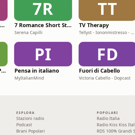
7R
TT
[A.S. Roma] MARIONE - Il portale della ControInformazione GialloRossa
7 Romance Short Stories in Italian (Graded Reader for Intermediate Learners (CEFR B1-B2)
TV Therapy
Serena Capilli
Tellyst - Iononmistresso - Vois
PI
FD
Racconti di Storia Podcast
Pensa in italiano
Fuori di Cabello
MyItalianMind
Victoria Cabello - Dopcast
ESPLORA
POPOLARI
Stazioni radio
Radio Italia
Podcast
Radio Kiss Kiss Ital
Brani Popolari
RDS 100% Grandi S