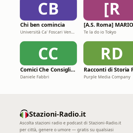
CB
[R
Chi ben comincia
Università Ca' Foscari Venezia
Te la do io Tokyo
CC
RD
Comici Che Consigliano Cose
Daniele Fabbri
Purple Media Company
Stazioni-Radio.it
Ascolta stazioni radio e podcast di Stazioni-Radio.it
per città, genere o umore — gratis su qualsiasi