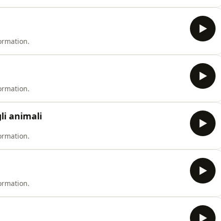
ormation.
ormation.
gli animali
ormation.
ormation.