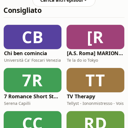
Carica altri episodi
con le regole dentro le quali mi
Consigliato
chiedete di stare”. Da un lato, la parte
di me “docente” voleva sottolineare
quanto le regole fossero fondamentali
per una comunicazione
CB
[R
efficace. Dall’altro, una voce più
profonda riconosce
Chi ben comincia
[A.S. Roma] MARIONE - Il portale della ControInformazione GialloRossa
Università Ca' Foscari Venezia
Te la do io Tokyo
7R
TT
7 Romance Short Stories in Italian (Graded Reader for Intermediate Learners (CEFR B1-B2)
TV Therapy
Serena Capilli
Tellyst - Iononmistresso - Vois
CC
RD