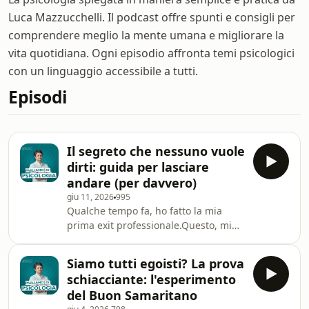
Luca Mazzucchelli. Il podcast offre spunti e consigli per
comprendere meglio la mente umana e migliorare la
vita quotidiana. Ogni episodio affronta temi psicologici
con un linguaggio accessibile a tutti.
Episodi
Il segreto che nessuno vuole
dirti: guida per lasciare
andare (per davvero)
giu 11, 2026
995
Qualche tempo fa, ho fatto la mia
prima exit professionale.Questo, mi
ha dato lo spunto per parlarti di
come, anche io, ho imparato con il
Siamo tutti egoisti? La prova
tempo a gestire bene i momenti di
schiacciante: l'esperimento
chiusura.Buon ascolto,LucaAcquista
del Buon Samaritano
qui il mio nuovo libro "Basta un'idea":