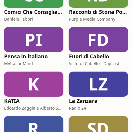
Comici Che Consigliano Cose
Racconti di Storia Podcast
Daniele Fabbri
Purple Media Company
PI
FD
Pensa in italiano
Fuori di Cabello
MyItalianMind
Victoria Cabello - Dopcast
K
LZ
KATIA
La Zanzara
Edoardo Zaggia e Alberto Sacco
Radio 24
R
SD