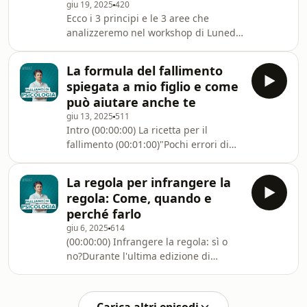
giu 19, 2025
420
Mindset" clicca qui:
Ecco i 3 principi e le 3 aree che
www.ilcodicedelmindset.it, io ti
analizzeremo nel workshop di Lunedì
aspetto.🪷 In questo episodio
23 alle 20:45, io ti aspetto, iscriviti qui:
condivido una parte importante
https://store.psicologo-
La formula del fallimento
milano.it/webinar-genitorialita-23-
spiegata a mio figlio e come
giugnoIn questo episodio ti spiego
può aiutare anche te
perché, secondo me, la genitorialità è
giu 13, 2025
511
il percorso di crescita personale più
Intro (00:00:00) La ricetta per il
potente e importante che possa mai
fallimento (00:01:00)"Pochi errori di
esistere.Ecco perché ho deciso di
giudizio ripetuti
mettere insieme le mie competenze
quotidianamente"Con questa frase
professiona
La regola per infrangere la
intendo dire che raramente i grandi
regola: Come, quando e
disastri ti crollano addosso
perché farlo
all’improvviso da un giorno
giu 6, 2025
614
all’altro.Nella maggior parte dei casi,
(00:00:00) Infrangere la regola: sì o
il fallimento si insinua nelle nostre
no?Durante l'ultima edizione di
vite come un qualcosa di sottile,
Masterspeaker, c'è stato un momento
insignificante e, proprio per questo,
in cui una delle allieve ha alzato la
apparentemente innocuo.La formula
mano e ha detto: “Ho un problema