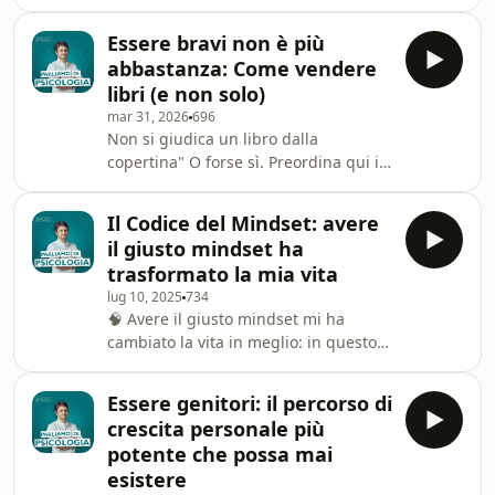
--- Introduzione
(00:00:00)L'esperimento di Robbers
Essere bravi non è più
Cave (00:02:12)La teoria del conflitto
abbastanza: Come vendere
realistico (00:05:39)Conclusioni
libri (e non solo)
(00:10:21)--------------------------------------
mar 31, 2026
696
------------------------------------------
Non si giudica un libro dalla
copertina" O forse sì. Preordina qui il
mio nuovo libro "Basta un'idea":
https://mindset.lucamazzucchelli.com/
Il Codice del Mindset: avere
In questo video ti racconto di quando
il giusto mindset ha
il signor Giunti mi ha insegnato una
trasformato la mia vita
lezione sulla vendita che non mi
lug 10, 2025
734
scorderò mai. Buon ascolto, Luca ------
🧠 Avere il giusto mindset mi ha
---------------------------------------------------
cambiato la vita in meglio: in questo
----------------------Introduzione
episodio, che è tratto dalla
(00:00:00)La prima vendita
introduzione al mio videocorso "Il
Essere genitori: il percorso di
Codice del Mindset", ti spiego meglio
crescita personale più
come le idee che hai sono in grado di
potente che possa mai
modellare il mondo intorno a te.Per
esistere
acquistare il videocorso "Il Codice del