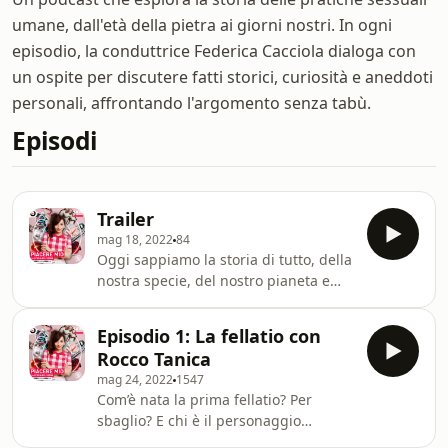
umane, dall'età della pietra ai giorni nostri. In ogni
episodio, la conduttrice Federica Cacciola dialoga con
un ospite per discutere fatti storici, curiosità e aneddoti
personali, affrontando l'argomento senza tabù.
Episodi
Trailer
mag 18, 2022
84
Oggi sappiamo la storia di tutto, della
nostra specie, del nostro pianeta e
anche la storia della farina macinata a
pietra dei biscotti biosostenibili che
Episodio 1: La fellatio con
mangiamo la mattina. Ma spesso
Rocco Tanica
ignoriamo la storia di una delle
mag 24, 2022
1547
pratiche più antiche e importanti di
Com’è nata la prima fellatio? Per
sempre: il sesso. Per questo nasce
sbaglio? E chi è il personaggio
“Piacere Mio”, il podcast che racconta
prestigioso deceduto durante una