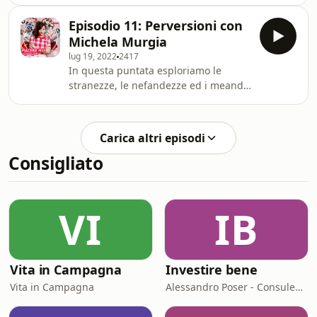
domanda che TUTTI si sono fatti
almeno una volta: MA CHE CAZZO È LA
Episodio 11: Perversioni con
FLUIDITÀ?See
Michela Murgia
omnystudio.com/listener for privacy
lug 19, 2022
2417
information.
In questa puntata esploriamo le
stranezze, le nefandezze ed i meandri
più profondi dei desideri umani
insieme a Michela Murgia.See
omnystudio.com/listener for privacy
Carica altri episodi
information.
Consigliato
VI
IB
Vita in Campagna
Investire bene
Vita in Campagna
Alessandro Poser - Consulente Finanziario Fineco