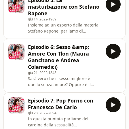
Episodio 5: La
una volta per tutte, di trovare un
masturbazione con Stefano
nome decente a questa pratica
Rapone
piacevolissima.See
giu 14, 2022
1989
omnystudio.com/listener for privacy
Insieme ad un esperto della materia,
information.
Stefano Rapone, parliamo di
masturbazione, delle leggende che la
circondano, della prima volta che la si
Episodio 6: Sesso &amp;
scopre, di come veniva punita in
Amore Con Tlon (Maura
passato e di tutte le conseguenze
Gancitano e Andrea
nefaste che gli antichi pensavano che
Colamedici)
provocasse. Si pregano gli ascoltatori
giu 21, 2022
1848
di non masturbarsi durante l’ascolto
Sarà vero che il sesso migliore è
di questa puntata.See
quello senza amore? Oppure è il
omnystudio.com/listener for privacy
contrario? Ne parliamo con due
information.
filosofi, scrittori e grandi sostenitori,
Episodio 7: Pop-Porno con
come Venditti, del “non c’è sesso
Francesco De Carlo
senza amore”: Maura Gancitano e
giu 28, 2022
2094
Andrea Colamedici (Tlon).See
In questa puntata parliamo del
omnystudio.com/listener for privacy
cardine della sessualità
information.