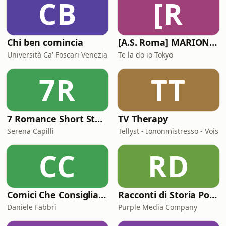
CB
[R
Chi ben comincia
[A.S. Roma] MARIONE - Il portale della ControInformazione GialloRossa
Università Ca' Foscari Venezia
Te la do io Tokyo
7R
TT
7 Romance Short Stories in Italian (Graded Reader for Intermediate Learners (CEFR B1-B2)
TV Therapy
Serena Capilli
Tellyst - Iononmistresso - Vois
CC
RD
Comici Che Consigliano Cose
Racconti di Storia Podcast
Daniele Fabbri
Purple Media Company