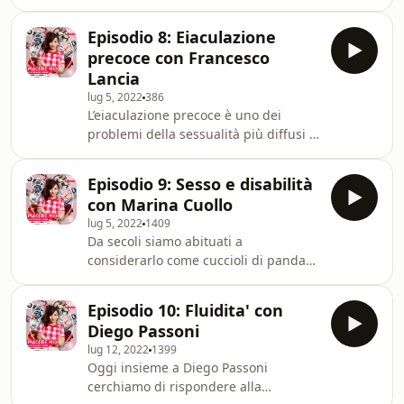
contemporanea: IL PORNO. Ma come
nasce il porno? Cosa rappresenta? E'
Episodio 8: Eiaculazione
davvero qualcosa senza cui non si
precoce con Francesco
può vivere o è un limite alla fantasia
Lancia
erotica? E quanto è pop, il porno? Ne
lug 5, 2022
386
parliamo con uno dei grandi
L’eiaculazione precoce è uno dei
appassionati in Italia, pur non
problemi della sessualità più diffusi al
essendo una pornostar: Francesco de
mondo. Ne parliamo con un esperto
Carlo.See omnystudio.com/listener for
in materia di velocità: Ciccio
privacy information.
Episodio 9: Sesso e disabilità
Lancia.See omnystudio.com/listener
con Marina Cuollo
for privacy information.
lug 5, 2022
1409
Da secoli siamo abituati a
considerarlo come cuccioli di panda
in estinzione ma sì: le persone disabili
fanno sesso. Ne parliamo con l’autrice
Episodio 10: Fluidita' con
di “A DISABILANDIA SI TROMBA”,
Diego Passoni
Marina Cuollo.See
lug 12, 2022
1399
omnystudio.com/listener for privacy
Oggi insieme a Diego Passoni
information.
cerchiamo di rispondere alla