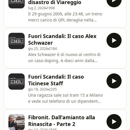
disastro di Viareggio
Chernobyl d’Italia. Un lavoro nato anni
lug 2, 2026
1998
fa dentro BOATS e che oggi diventa
Il 29 giugno 2009, alle 23:48, un treno
una docuserie prodotta da Fandango
merci carico di GPL deraglia nella
in associazione con Feltrinelli, per la
stazione di Viareggio. In pochi minuti,
regia di Chiara Battistini, di cui siamo
il gas raggiunge le case di via
autori. Ne parliamo oggi prop
Fuori Scandali: Il caso Alex
Ponchielli: l’esplosione uccide 32
Schwazer
persone e ferisce oltre cento
giu 25, 2026
2184
residenti. Diciassette anni dopo, la
Alex Schwazer è di nuovo al centro di
Cassazione mette la parola fine al
un caso doping. A dieci anni dalla
processo. Mauro Moretti, ex
positività che aveva già travolto la sua
amministratore delegato di Ferrovie
carriera, l’ex campione olimpico della
dello Stato e di RFI, si costituisce in
Fuori Scandali: Il caso
50 km di marcia risulta positivo
carcere dop
Ticinese Staff
all’EPO in un controllo effettuato in
giu 18, 2026
2205
Germania. Ma questa volta la sua
Una ragazza sale sul tram 15 a Milano
reazione spiazza tutti: dice di essere
e vede sul telefono di un dipendente
innocente, chiede verifiche, ma
ATM una chat tra colleghi: immagini
ammette di non avere più la forza di
di passeggere riprese dalle
difendersi. In questa puntata di F
Fibronit. Dall'amianto alla
telecamere di bordo, accompagnate
Rinascita - Parte 2
da commenti sessisti. Da quella scena
giu 14, 2026
2565