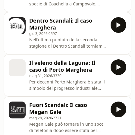
specie di Coachella a Campovolo.
secondo l’accusa americana avrebbe
Centomila persone, nomi globali,
usato informazioni interne di Google
Travis Scott, Kanye West e la
per piazzare scommesse su
Dentro Scandali: Il caso
promessa di cambiare per sempre la
Polymarket. Il punt
Marghera
musica live nel nostro Paese. Poi
giu 3, 2026
2597
qualcosa si rompe. Il festival cambia
Nell’ultima puntata della seconda
nome, cambia gestione, cambia
stagione di Dentro Scandali torniamo
identità. I biglietti diventano un caso,
a Porto Marghera per affrontare la
i social spariscono e riappaiono, le
domanda più scomoda: quando si è
polemiche crescono. Fino alla
Il veleno della Laguna: Il
capito che il CVM era pericoloso? E chi
decisione del prefet
caso di Porto Marghera
avrebbe potuto fermare tutto? Dagli
mag 31, 2026
3330
anni del boom economico alle
Per decenni Porto Marghera è stata il
ricerche sulla cancerogenicità del
simbolo del progresso industriale
cloruro di vinile, dalle denunce di
italiano: fabbriche, lavoro, salari
Gabriele Bortolozzo al maxi-processo
sicuri, futuro. Poi, dietro quella
contro i vertici Montedison ed
Fuori Scandali: Il caso
promessa, sono emersi i nomi degli
Enichem, questa
Megan Gale
operai morti, le diagnosi, i tumori, il
mag 28, 2026
2721
cloruro di vinile, gli scarichi tossici
Megan Gale può tornare in uno spot
nella laguna di Venezia. Al centro di
di telefonia dopo essere stata per
questa storia c’è Gabriele Bortolozzo,