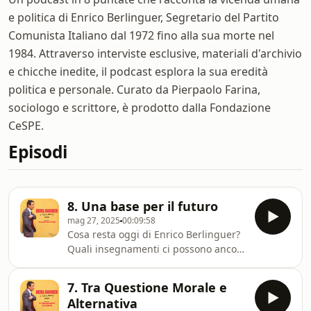
e politica di Enrico Berlinguer, Segretario del Partito
Comunista Italiano dal 1972 fino alla sua morte nel
1984. Attraverso interviste esclusive, materiali d'archivio
e chicche inedite, il podcast esplora la sua eredità
politica e personale. Curato da Pierpaolo Farina,
sociologo e scrittore, è prodotto dalla Fondazione
CeSPE.
Episodi
8. Una base per il futuro
mag 27, 2025
00:09:58
Cosa resta oggi di Enrico Berlinguer?
Quali insegnamenti ci possono ancora
essere utili e come può ispirare i tanti
che non si rassegnano allo status quo
7. Tra Questione Morale e
e vogliono continuare a lottare per
Alternativa
una società diversa da quella attuale?