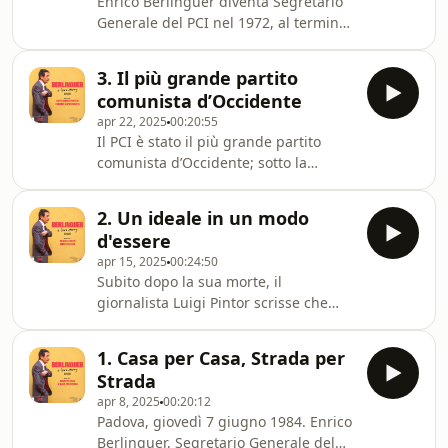
Enrico Berlinguer diventa Segretario
sviluppo. Parallelamente, continua
Generale del PCI nel 1972, al termine
sulla strada già tracciata da Togliatti
del XIII Congresso. Proprio in quel
prima e da Longo poi per rivendicare
periodo finiscono i cd. “Trenta
una terza via al socialismo in Italia e
3. Il più grande partito
gloriosi“, i trent’anni di crescita
in Occident
comunista d’Occidente
ininterrotta dell’Occidente capitalista,
apr 22, 2025
00:20:55
che entra in una crisi economica
Il PCI è stato il più grande partito
senza precedenti. Dopo il golpe in
comunista d’Occidente; sotto la
Cile dell’11 settembre 1973, lancia la
Segreteria di Enrico Berlinguer
strategia del “compromesso storico“,
raggiunse il suo massimo storico nel
mentre il 15 gennaio 1977, a Roma, p
2. Un ideale in un modo
1976, ottenendo il 34,4%, che in
d'essere
termini di voti reali equivaleva a 12
apr 15, 2025
00:24:50
milioni e 600mila voti, un record mai
Subito dopo la sua morte, il
più eguagliato da nessun altro partito
giornalista Luigi Pintor scrisse che
di sinistra nella storia repubblicana.
Enrico Berlinguer aveva fatto “di un
Cosa significava essere comunista
ideale un modo d’essere”. Chi era
italiano? E perché è riuscito a
1. Casa per Casa, Strada per
quindi il Segretario del Partito
conquista
Strada
Comunista Italiano? Perché è ancora
apr 8, 2025
00:20:12
così amato oggi, anche da chi non ha
Padova, giovedì 7 giugno 1984. Enrico
vissuto la sua stagione politica ed è
Berlinguer, Segretario Generale del