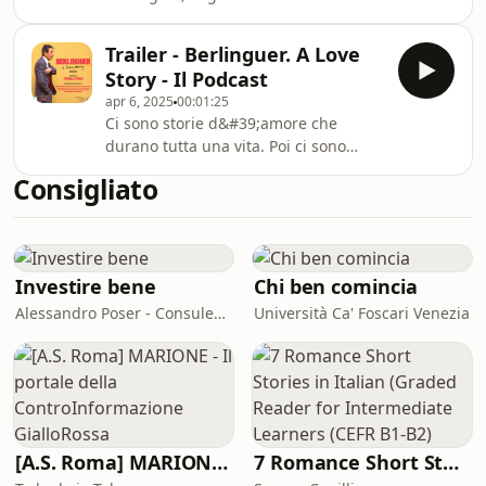
nato anche 20 anni dopo la sua
Partito Comunista Italiano, inizia a
morte? In questo episodio viene
parlare in una Piazza della Frutta
raccontato da chi lo ha conosciuto, da
Trailer - Berlinguer. A Love
gremita per un comizio in vista delle
sua figlia Laura
Story - Il Podcast
elezioni europee. &quot;Stava bene,
apr 6, 2025
00:01:25
non dava segnali di malessere&quot;,
Ci sono storie d&#39;amore che
racconta Lalla Trupia, candidata in
durano tutta una vita. Poi ci sono
quella tornata e responsabile
quelle che sembrano non finire mai. Il
nazionale della sezione femminile del
Consigliato
Podcast è composto da 8 puntate che,
partito. Poi il malore, la corsa in osp
attraverso materiale audio anche
inedito e le testimonianze esclusive
raccolte per il film &quot;Berlinguer. A
Love Story&quot;, raccontano &quot;i
Investire bene
Chi ben comincia
pensieri lunghi&quot; di Enrico
Alessandro Poser - Consulente Finanziario Fineco
Università Ca' Foscari Venezia
Berlinguer e ne ricostruiscono la
vicenda umana e politica.Ogni
mercoledì, a p
[A.S. Roma] MARIONE - Il portale della ControInformazione GialloRossa
7 Romance Short Stories in Italian (Graded Reader for Intermediate Learners (CEFR B1-B2)