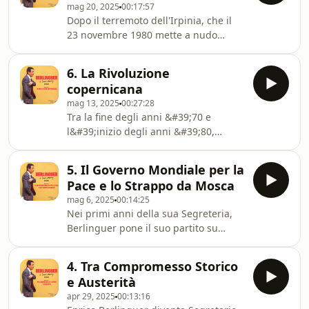
mag 20, 2025
00:17:57
Attraverso alcuni suoi discorsi e le
Dopo il terremoto dell'Irpinia, che il
opinioni degli intervistati, emerge
23 novembre 1980 mette a nudo
una base solida per il futuro
l'inefficienza dello Stato a guida
dell&#39;Italia e
democristiana e la corruzione
dell&#39;Europa.Materiale
6. La Rivoluzione
dilagante, Berlinguer rilancia il tema
d&#39;Archivio (in ordin
copernicana
della questione morale e in quella che
mag 13, 2025
00:27:28
passerà alla storia come la "seconda
Tra la fine degli anni &#39;70 e
Svolta di Salerno", lancia la proposta
l&#39;inizio degli anni &#39;80,
dell'Alternativa
terminata l&#39;esperienza della
Democratica. Materiale d'Archivio (in
solidarietà nazionale e naufragata la
ordine di primo ascolto): ​Discorso al
5. Il Governo Mondiale per la
strategia del compromesso storico,
Festival Nazionale
Pace e lo Strappo da Mosca
Berlinguer ripensa il ruolo e la
mag 6, 2025
00:14:25
politica nazionale e internazionale del
Nei primi anni della sua Segreteria,
PCI alla luce delle mutate condizioni.
Berlinguer pone il suo partito su
Arriva a parlare di &quot;Rivoluzione
posizioni che a livello internazionale
copernicana&quot;, discostandosi
puntano al superamento dei due
dalla linea togliattiana che dava
4. Tra Compromesso Storico
blocchi della Guerra Fredda,
priorità al
e Austerità
proponendo un governo mondiale per
apr 29, 2025
00:13:16
la pace, intesa come fattore di