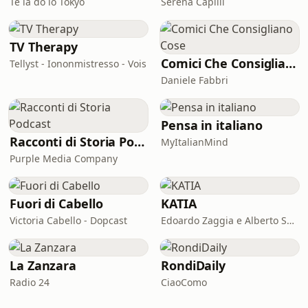
Te la do io Tokyo
Serena Capilli
TV Therapy
Comici Che Consigliano Cose
Tellyst - Iononmistresso - Vois
Daniele Fabbri
Pensa in italiano
Racconti di Storia Podcast
MyItalianMind
Purple Media Company
Fuori di Cabello
KATIA
Victoria Cabello - Dopcast
Edoardo Zaggia e Alberto Sacco
La Zanzara
RondiDaily
Radio 24
CiaoComo