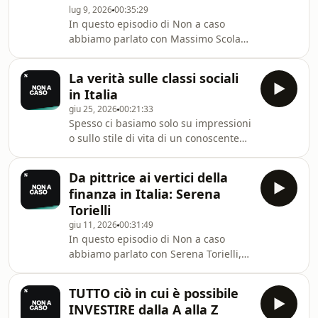
lug 9, 2026
00:35:29
abbiamo fatto luce su tutto quello che
In questo episodio di Non a caso
non viene quasi mai raccontato sugli
abbiamo parlato con Massimo Scolari,
Exchange Traded Funds.In questo
Presidente di Ascofind ed ex Banca
Highlight svisceriamo alcune delle ri
d'Italia. Insieme a lui abbiamo
La verità sulle classi sociali
analizzato i motivi dietro ai costi
in Italia
elevati dei nostri investimenti, come
giu 25, 2026
00:21:33
l'Europa stia riscrivendo le regole per
Spesso ci basiamo solo su impressioni
un mercato finanziario più
o sullo stile di vita di un conoscente
trasparente e, soprattutto, quali sono
per cercare di capire come ce la
le soluzioni concrete per invertire la
stiamo cavando rispetto agli altri.Nel
rotta. Un viaggio dietro le quinte della
Da pittrice ai vertici della
nuovo episodio di "Non a caso"
fin
finanza in Italia: Serena
andiamo finalmente oltre le
Torielli
apparenze e affrontiamo
giu 11, 2026
00:31:49
direttamente il tema: A quale classe
In questo episodio di Non a caso
sociale appartieni?Ti è piaciuto questo
abbiamo parlato con Serena Torielli,
episodio? Diccelo nei commenti! 👇
attualmente Amministratore Delegato
==================================Impara
e Co-fondatrice di Wealthype,
a investire in ET
TUTTO ciò in cui è possibile
un’azienda fintech italiana che si
INVESTIRE dalla A alla Z
occupa di data analytics, AI e digital