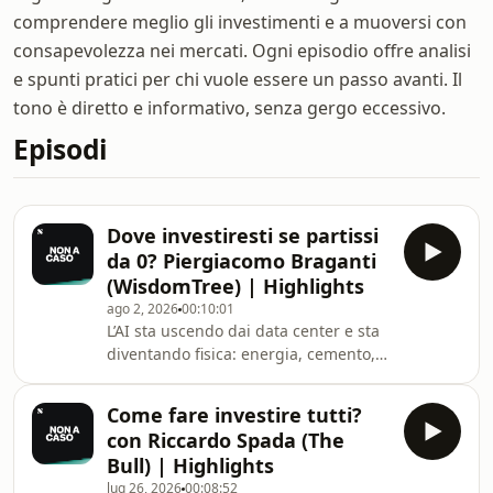
comprendere meglio gli investimenti e a muoversi con
consapevolezza nei mercati. Ogni episodio offre analisi
e spunti pratici per chi vuole essere un passo avanti. Il
tono è diretto e informativo, senza gergo eccessivo.
Episodi
Dove investiresti se partissi
da 0? Piergiacomo Braganti
(WisdomTree) | Highlights
ago 2, 2026
00:10:01
L’AI sta uscendo dai data center e sta
diventando fisica: energia, cemento,
cavi, infrastrutture. In questa puntata
parliamo con Piergiacomo Braganti,
Come fare investire tutti?
Direttore della Ricerca Economica di
con Riccardo Spada (The
WisdomTree, per capire cosa significa
Bull) | Highlights
davvero “AI fisica”, quali settori
lug 26, 2026
00:08:52
beneficeranno e dove il mercato