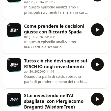
mag 28, 2026
00:30:19
marketing per banche e assicurazioni.
In questo episodio analizziamo i
Ma Serena è molto più di questo. Lo
principali strumenti finanziari in cui è
scopriamo in questo nuovo episodio.Ti
possibile investire: una guida
è piaciuto questo episodio? Diccelo
completa dalla A alla Z.Ti è piaciuto
nei commenti! 👇
Come prendere le decisioni
questo episodio? Diccelo nei
===========================
giuste con Riccardo Spada
commenti! 👇
mag 14, 2026
00:54:38
==================================Impara
In questo episodio analizziamo
a investire in ETF con la nostra guida
l&#39;attuale scenario
gratuita:https://it.scalable.capital/etf-
macroeconomico e le strategie di
guida-per-iniziare?
gestione del portafoglio insieme a
utm_source=youtube_organic&amp;utm_medium=Vi
Tutto ciò che devi sapere sul
Riccardo Spada, fondatore di The Bull.
RISCHIO negli investimenti
Ti è piaciuto questo episodio? Diccelo
apr 30, 2026
00:11:44
nei commenti! 👇
Quando si parla di soldi, spesso si
==================================Impara
parla di prendere o meno dei rischi.
a investire in ETF con la nostra guida
Ma se fosse la domanda sbagliata?E
gratuita:https://it.scalable.capital/etf-
tu, cosa ne pensi? Diccelo nei
guida-per-iniziareResta sempre
Stai investendo nell'AI
commenti! 👇
aggiornato e iscriviti gratuitame
sbagliata, con Piergiacomo
==================================Impara
Braganti (WisdomTree)
a investire in ETF con la nostra guida