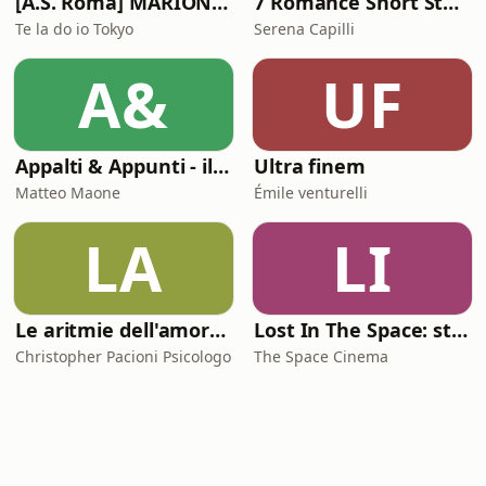
[A.S. Roma] MARIONE - Il portale della ControInformazione GialloRossa
7 Romance Short Stories in Italian (Graded Reader for Intermediate Learners (CEFR B1-B2)
Te la do io Tokyo
Serena Capilli
A&
UF
Appalti & Appunti - il procurement spiegato da chi lo vive
Ultra finem
Matteo Maone
Émile venturelli
LA
LI
Le aritmie dell'amore. Palpitazioni e tachicardia dei legami affettivi
Lost In The Space: storie di cinema
Christopher Pacioni Psicologo
The Space Cinema