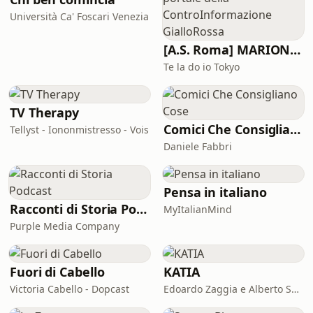
grazia di Dio, che se l’è dimenticata
Università Ca' Foscari Venezia
sulla terra), ma che haavuto l’amara
sorte di “ffiniri a mmanu ‘e storti!”(di
[A.S. Roma] MARIONE - Il portale della ControInformazione GialloRossa
finire ne
Te la do io Tokyo
TV Therapy
Comici Che Consigliano Cose
Tellyst - Iononmistresso - Vois
Daniele Fabbri
Pensa in italiano
Racconti di Storia Podcast
MyItalianMind
Purple Media Company
Fuori di Cabello
KATIA
Victoria Cabello - Dopcast
Edoardo Zaggia e Alberto Sacco