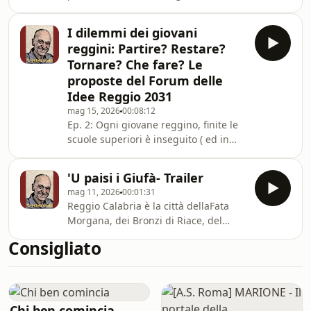
di Reggio Calabria hanno riservato
una grande sorpresa.E la sorpresa
I dilemmi dei giovani
non è tanto la vittoria del
reggini: Partire? Restare?
centrodestra e di Francesco - detto
Tornare? Che fare? Le
Ciccio-Cannizzaro, ampiamente
proposte del Forum delle
prevista dai sondaggi: la sorpresa sta
Idee Reggio 2031
nelle dimensioni della sconfitta del
centrosinistra. Cannizzaro ha
mag 15, 2026
00:08:12
Ep. 2: Ogni giovane reggino, finite le
distanziato il suo principale
scuole superiori è inseguito ( ed in
concorrente, Mimmetto Ba
molti casi anche angosciato) da tre
domande, anzi quattro: Partire?
'U paisi i Giufà- Trailer
Restare? Tornare? Che fare? A tutte
mag 11, 2026
00:01:31
queste domande altre duecento
Reggio Calabria è la città dellaFata
ragazze e ragazzi - tra cui molti
Morgana, dei Bronzi di Riace, del
millenials e un po’ di appartenenti
Bergamotto e del Lungomare più
alla generazione Z - hanno cercato di
Consigliato
bello d’Italia, una città preziosa
dare delle risposte attraverso una
secondo il suo più grande poeta
cosa che hanno chiamato “Forum
dialettale, Nicola Giunta, che la
delle Idee- Regg
descrisse come “una grazzia di Diu
chi supr’a a terra sa’ spirdiu” (una
Chi ben comincia