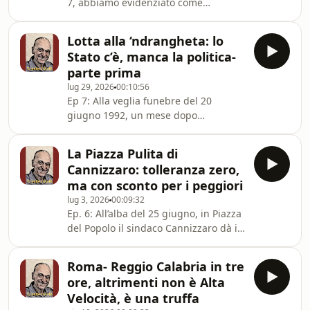
7, abbiamo evidenziato come
l’operazione della Procura denominata
&quot;Epicentro 2&quot; confermi la
Lotta alla ‘ndrangheta: lo
persistente pressione della
Stato c’è, manca la politica-
’ndrangheta su Reggio Calabria.
parte prima
Politici locali e regionali hanno
lug 29, 2026
00:10:56
celebrato l’azione della Procura con
Ep 7: Alla veglia funebre del 20
comunicati stampa, senza però
giugno 1992, un mese dopo
proporre misure concrete di
l’uccisione del suo fraterno amico e
contrasto.Oltre al traffico di droga, le
collega Giovanni Falcone, Paolo
cosche reggine agiscono soprat
La Piazza Pulita di
Borsellino sottolineava la necessità di
Cannizzaro: tolleranza zero,
rifiutare ogni tipo di
ma con sconto per i peggiori
complicità/connivenza/ indifferenza
lug 3, 2026
00:09:32
nella lotta alla mafia. Ricordare quelle
Ep. 6: All’alba del 25 giugno, in Piazza
parole di Borsellino è un modo per
del Popolo il sindaco Cannizzaro dà il
capire qual è l’attuale stato della lotta
via all’operazione denominata Piazza
alla mafia a Reggio dopo
Pulita, finalizzata a ripulire la città da
l&#39;operazione Epicentro 2.L
Roma- Reggio Calabria in tre
grandi e piccole discariche di rifiuti
ore, altrimenti non è Alta
urbani ed a sanzionare duramente
Velocità, è una truffa
chila sporca abbandonando i