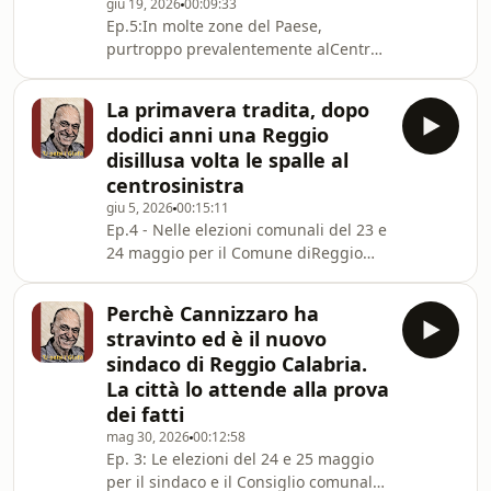
giu 19, 2026
00:09:33
rifiuti.L’iniziativa è la prima assunta
Ep.5:In molte zone del Paese,
dal nuovo sindaco e riscuoteun
purtroppo prevalentemente alCentro-
notevole consenso. Naturalmente non
Nord, è possibile spostarsi con
mancano le critiche, legate sopra
grande rapidità ed un notevole
La primavera tradita, dopo
comfort grazie ai treni ad alta
dodici anni una Reggio
velocità. Oltre a velocizzare gli
disillusa volta le spalle al
spostamenti, l’alta velocità ha un
centrosinistra
impatto positivo sull’economia delle
giu 5, 2026
00:15:11
zone interessate.Tutti gli studi e le
Ep.4 - Nelle elezioni comunali del 23 e
analisi effettuati danno atto che
24 maggio per il Comune diReggio
essadetermina mediamente un
Calabria, il candidato sindaco del
incremento del PIL dei territori i
centrodestra, Francesco Cannizzaro,
Perchè Cannizzaro ha
ha surclassato quello del
stravinto ed è il nuovo
centrosinistra, Domenico Battaglia.
sindaco di Reggio Calabria.
Un risultato atteso. L’esito del voto
La città lo attende alla prova
esprime, infatti, il giudizio della città
dei fatti
su oltredodici anni di gestione del
centrosinistra a guida Giuseppe
mag 30, 2026
00:12:58
Ep. 3: Le elezioni del 24 e 25 maggio
Falcomatà.Falcomatà è il figlio di Italo,
per il sindaco e il Consiglio comunale
indi