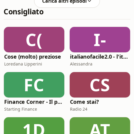
Carica altri episodi
frullattore--4346558/support.
Consigliato
C(
I-
Cose (molto) preziose
italianofacile2.0 - l'italiano con le canzoni
Loredana Lipperini
Alessandra
FC
CS
Finance Corner - Il podcast di Starting Finance
Come stai?
Starting Finance
Radio 24
1D
AT