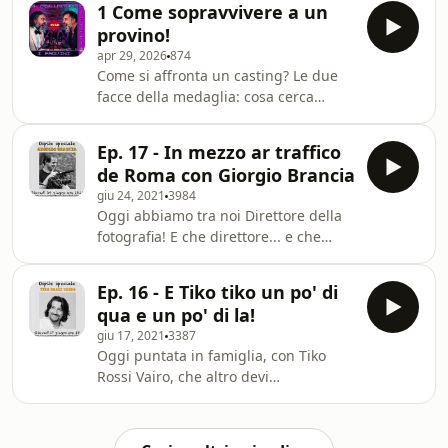
continuiamo ad analizzare il provino
1 Come sopravvivere a un
puntata de "Il Frullattore". Un podcast
smontandolo da entrambe
provino!
in cui un regista (Gianni Aureli) e un
apr 29, 2026
874
attore (Giancarlo Porcari) si
Come si affronta un casting? Le due
confrontano e si scontrano sulle
facce della medaglia: cosa cerca
dinamiche reali, le tecniche e i
esattamente un regista e quali sono
retroscena del mondo dello
gli errori fatali che un attore fa in fase
spettacolo. In questa puntata
Ep. 17 - In mezzo ar traffico
di audizione. Bentornati ne "Il
continuiamo
de Roma con Giorgio Brancia
Frullattore". Un podcast in cui un
giu 24, 2021
3984
regista (Gianni Aureli) e un attore
Oggi abbiamo tra noi Direttore della
(Giancarlo Porcari) si confrontano e si
fotografia! E che direttore... e che
scontrano sulle dinamiche reali, le
fotografia! Giorgio Brancia ci porterà
tecniche e i retroscena del mondo
nel magico mondo dell'illuminazione
dello spettacolo. In questa puntata
Ep. 16 - E Tiko tiko un po' di
e delle inquadrature. E del
ana
qua e un po' di la!
traffico!Diventa un supporter di
giu 17, 2021
3387
questo podcast:
Oggi puntata in famiglia, con Tiko
https://www.spreaker.com/podcast/il-
Rossi Vairo, che altro devi
frullattore--4346558/support.
aggiungere?Diventa un supporter di
questo podcast:
https://www.spreaker.com/podcast/il-