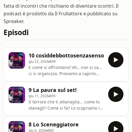
fatta di incontri che rischiano di diventare scontri. Il
podcast è prodotto da Il Frullattore e pubblicato su
Spreaker.
Episodi
10 cosìddebbottosenzasenso
giu 22, 2026
899
E come si affrontano? eh.. non si sa...
ci si organizza. Proviamo a capirlo
insieme oggi in questo nuovo
episodio de Il Frullattore, Un video
9 La paura sul set!
podcast in cui un regista (Gianni
giu 11, 2026
895
Aureli) e un attore (Giancarlo Porcari)
Il terrore che ti attanaglia... come lo
si confrontano e si scontrano sulle
stanagli? Come si fa? Lo scopriamo in
dinamiche reali, le tecniche e i
questo nuovo episodio de Il
retroscena del mondo dello
Frullattore, Un video podcast in cui un
spettacolo. Questo episodio è
8 Lo Sceneggiatore
regista (Gianni Aureli) e un attore
dedicato a Rosangela. Che ci ha
giu 4, 2026
889