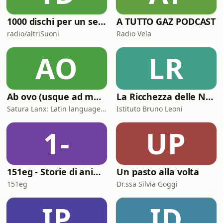
1000 dischi per un secolo
A TUTTO GAZ PODCAST
radio/altriSuoni
Radio Vela
AO
LR
Ab ovo (usque ad mala)
La Ricchezza delle Nazioni
Satura Lanx: Latin language and literature for beginners.
Istituto Bruno Leoni
1-
UP
151eg - Storie di animazione
Un pasto alla volta
151eg
Dr.ssa Silvia Goggi
IP
ID