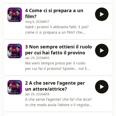
sommano. Come ci regoliamo? Lo
spettacolo. UN GRAZIE SPECIALE A
scopriamo in questo nuovo episodio
@pannaus per la videosigla iniziale!
4 Come ci si prepara a un
de Il Frullattore, Un video podcast in
♥️ Diventa un supporter di qu
film?
cui un regista (Gianni Aureli) e un
mag 6, 2026
857
attore (Giancarlo Porcari) si
Vabè i provini li abbiamo fatti. E poi?
confrontano e si scontrano sulle
come ci si prepara a un film? che
dinamiche reali, le tecniche e i
succede tra la chiusura della porta (il
retroscena del mondo dello
provino) e l'apertura del portone? (il
spettacolo. UN GRAZIE SPECIALE A
3 Non sempre ottieni il ruolo
set) Lo scopriamo in questo nuovo
@pannaus per la videosigla inizial
per cui hai fatto il provino
episodio de Il Frullattore, Un video
apr 29, 2026
865
podcast in cui un regista (Gianni
Ma vieni sempre preso per il ruolo
Aureli) e un attore (Giancarlo Porcari)
per cui fai il provino? Spoiler... no! E
si confrontano e si scontrano sulle
quindi? Benvenuti in una nuova
dinamiche reali, le tecniche e i
puntata de "Il Frullattore". Un podcast
retroscena del mondo dello spetta
2 A che serve l'agente per
in cui un regista (Gianni Aureli) e un
un attore/attrice?
attore (Giancarlo Porcari) si
apr 29, 2026
858
confrontano e si scontrano sulle
A che serve l'agente? che fa? che dice?
dinamiche reali, le tecniche e i
in che modo aiuta l'attore o il regista?
retroscena del mondo dello
e poi ancora, si arriva preparati ai
spettacolo. In questa puntata
provini? o no? Benvenuti in una nuova