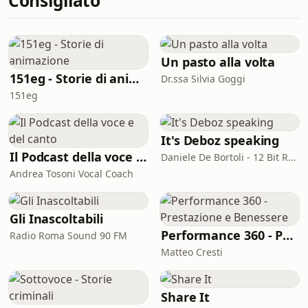
Consigliato
oggi possono rappresentare un
problema, in caso di errori accidentali
nella loro gestione, attacchi hacker e
richieste degli utenti di cancellare le
loro informazioni.Le norme sono
Un pasto alla volta
talmente tante, e talmente severe, da
151eg - Storie di animazione
Dr.ssa Silvia Goggi
mettere tanti imprenditori in
151eg
soggezione, fino a scoraggiarli.Ma è
dav
It's Deboz speaking
Il Podcast della voce e del canto
Daniele De Bortoli - 12 Bit Retrogaming Trieste
Andrea Tosoni Vocal Coach
Gli Inascoltabili
Performance 360 - Prestazione e Benessere
Radio Roma Sound 90 FM
Matteo Cresti
Share It