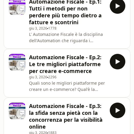
Automazione Fiscale - Ep.1:
Tutti i metodi per non
perdere più tempo dietro a
fatture e scontrini
giu 3, 2026
1778
L' Automazione Fiscale è la disciplina
dell'Automation che riguarda i
processi di fatturazione e
generazione degli scontrini e dei
Automazione Fiscale - Ep.2:
corrispettivi.Tutte cose che ti fanno
Le tre migliori piattaforme
perdere una marea di tempo,
per creare e-commerce
soprattutto se gestisci un e-commerce
giu 3, 2026
2296
(o se hai in mente di aprirne uno e
Quali sono le migliori piattaforme per
stai cercando soluzioni professionali
creare un e-commerce? Qual'è la
per non perdere tempo dietro alla
migliore per incominciare senza
gestione fiscale).In questo primo
investire troppo tempo e troppo
episodio del Podcast, A
Automazione Fiscale - Ep.3:
denaro, così da incominciare almeno
la sfida senza pietà con la
a capire se il mio prodotto "vende
concorrenza per la visibilità
bene" ed è richiesto?In questa
online
puntata ti raccontiamo una possibile
giu 3, 2026
1883
strategia per gestire il tuo progetto