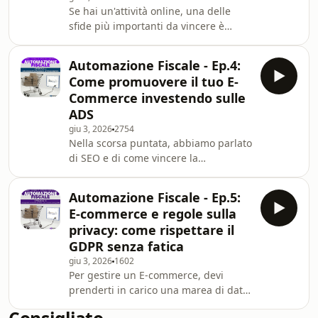
Se hai un'attività online, una delle
imprenditoriale online in modo
sfide più importanti da vincere è
graduale, partendo da una fase
quella di farla trovare sul web. È una
sperimentale fino al conso
banalità da dire, ma farlo richiede
Automazione Fiscale - Ep.4:
competenze. Anche perché questa
Come promuovere il tuo E-
visibilità la vogliono tutti!E tutti
Commerce investendo sulle
competono online per togliere a te
ADS
quella visibilità essenziale affinché il
giu 3, 2026
2754
tuo negozio venga visto dagli utenti e
Nella scorsa puntata, abbiamo parlato
scelto dai clienti.Come fare allora?Ne
di SEO e di come vincere la
parliamo con Gianpaolo Antonant
competizione della visibilità su Google
e sui principali motori di ricerca.Ma
Automazione Fiscale - Ep.5:
se vogliamo usare le piattaforme
E-commerce e regole sulla
pubblicitarie online a pagamento?
privacy: come rispettare il
Quali sono le possibilità e come
GDPR senza fatica
funzionano le "aste" per essere più
giu 3, 2026
1602
visibili rispetto ai tuoi concorrenti?Ne
Per gestire un E-commerce, devi
parliamo in questa puntata con il
prenderti in carico una marea di dati
grande Alfonso Annunziata, che da
sensibili. Proprio quel tipo di dati che
anni si occ