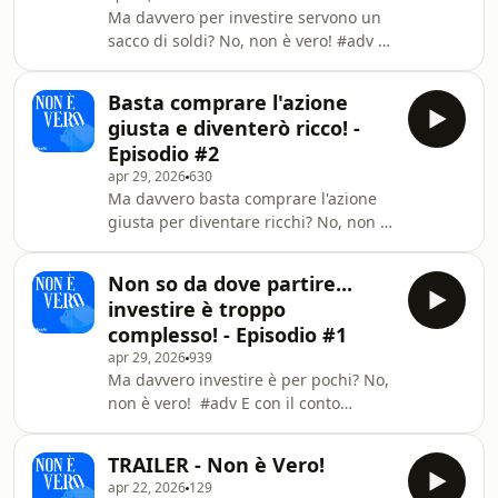
per nuovi conti, leggi il regolamento
Ma davvero per investire servono un
per saperne di più
sacco di soldi? No, non è vero! #adv E
https://fineco.mobi/50ordini
con il conto gratuito Fineco
Messaggio pubblicitario con finalità
https://shorturl.at/rUS1K per te 50
promozionale. Per tutte le condizioni
Basta comprare l'azione
Trade gratuiti da utilizzare in 3 mesi
relative ai prodotti e ai
giusta e diventerò ricco! -
con il codice OG050SPT. Offerta valida
Episodio #2
per nuovi conti, leggi il regolamento
apr 29, 2026
630
per saperne di più
Ma davvero basta comprare l'azione
https://fineco.mobi/50ordini
giusta per diventare ricchi? No, non è
Messaggio pubblicitario con finalità
vero! #adv E con il conto gratuito
promozionale. Per tutte le condizioni
Fineco https://shorturl.at/rUS1K per
relative ai prodo
Non so da dove partire...
te 50 Trade gratuiti da utilizzare in 3
investire è troppo
mesi con il codice OG050SPT. Offerta
complesso! - Episodio #1
valida per nuovi conti, leggi il
apr 29, 2026
939
regolamento per saperne di più
Ma davvero investire è per pochi? No,
https://fineco.mobi/50ordini
non è vero! #adv E con il conto
Messaggio pubblicitario con finalità
gratuito Fineco
promozionale. Per tutte le condizioni
https://shorturl.at/rUS1K per te 50
relat
TRAILER - Non è Vero!
Trade gratuiti da utilizzare in 3 mesi
apr 22, 2026
129
con il codice OG050SPT. Offerta valida