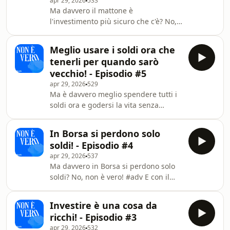
apr 29, 2026
533
per nuovi conti, leggi il regolamento
Ma davvero il mattone è
per saperne di più
l'investimento più sicuro che c'è? No,
https://fineco.mobi/50ordini
non è vero! #adv E con il conto
Messaggio pubblicitario con finalità
gratuito Fineco
promozionale. Per tutte le cond
Meglio usare i soldi ora che
https://shorturl.at/rUS1K per te 50
tenerli per quando sarò
Trade gratuiti da utilizzare in 3 mesi
vecchio! - Episodio #5
con il codice OG050SPT. Offerta valida
apr 29, 2026
529
per nuovi conti, leggi il regolamento
Ma è davvero meglio spendere tutti i
per saperne di più
soldi ora e godersi la vita senza
https://fineco.mobi/50ordini
pensarci? No, non è vero! #adv E con
Messaggio pubblicitario con finalità
il conto gratuito Fineco
promozionale. Per tutte le condizioni
In Borsa si perdono solo
https://shorturl.at/rUS1K per te 50
relative a
soldi! - Episodio #4
Trade gratuiti da utilizzare in 3 mesi
apr 29, 2026
537
con il codice OG050SPT. Offerta valida
Ma davvero in Borsa si perdono solo
per nuovi conti, leggi il regolamento
soldi? No, non è vero! #adv E con il
per saperne di più
conto gratuito Fineco
https://fineco.mobi/50ordini
https://shorturl.at/rUS1K per te 50
Messaggio pubblicitario con finalità
Investire è una cosa da
Trade gratuiti da utilizzare in 3 mesi
promozionale. Per tutte le
ricchi! - Episodio #3
con il codice OG050SPT. Offerta valida
apr 29, 2026
532