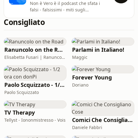
Non è Vero è il podcast che sfata i
per nuovi conti, leggi il regolamento
falsi - falsissimi - miti sugli
per saperne di più:
investimenti e sulla gestione dei soldi.
https://fineco.mobi/50ordini
Consigliato
Da "Investire è solo per ricchi" a “In
Messaggio pubblicitario con finalità
Borsa si perdono solo soldi" fino a
promozionale. Per tutte le condizioni
"Meglio usare i soldi ora che quando
relative ai prodotti e ai servizi
sarò vecchio". Una produzione Il
Punto Media S.r.l.
Ranuncolo on the Road
Parlami in Italiano!
Elisabetta Fusari | Ranuncolo Libri
Maggic
Forever Young
Paolo Scquizzato - 1/2 ora con donPi
Doriano
Paolo Scquizzato
TV Therapy
Comici Che Consigliano Cose
Tellyst - Iononmistresso - Vois
Daniele Fabbri