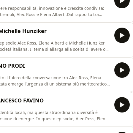
cere responsabilità, innovazione e crescita condivisa:
tremoli, Alec Ross e Elena Alberti.Dal rapporto tra
 individualismi e campanilismi, Pontremoli fa emergere
rmare la fiducia in un metodo per far crescere
ichelle Hunziker
episodio Alec Ross, Elena Alberti e Michelle Hunziker
cietà italiana. Il tema si allarga alla scelta di avere o
ebbero avere, alla gestione della carriera… L’Italia
 molti fronti resta bloccata dalla paura del cambiam
NO PRODI
to il fulcro della conversazione tra Alec Ross, Elena
tata emerge l’urgenza di un sistema più meritocratico,
giovani e di valorizzarne il potenziale. La vera sfida
per l’Italia non è il conflitto tra generazioni, ma la costruzione di un’alleanza. Tra esperienza, in
RANCESCO FAVINO
 identità locali, ma questa straordinaria diversità è
rsione di energie. In questo episodio, Alec Ross, Elena
o sul rapporto tra Nord e Sud, sulla collocazione
nde paradosso italiano: ciò che rende il Paese speciale