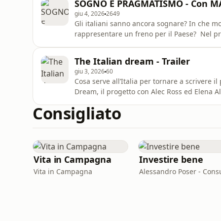
SOGNO E PRAGMATISMO - Con M
può an
giu 4, 2026
2649
Gli italiani sanno ancora sognare? In che m
rappresentare un freno per il Paese? Nel pr
Calabresi ed Elena Alberti aprono un dialogo s
tra sogno e pragmatismo e sul modo in cui
The Italian dream - Trailer
virtuoso.
giu 3, 2026
60
Cosa serve all’Italia per tornare a scrivere
Dream, il progetto con Alec Ross ed Elena Al
contribuire a portare più fiducia, più ottimi
Consigliato
videopodcast raccoglie diverse voci di prota
giornalismo,
Vita in Campagna
Investire bene
Vita in Campagna