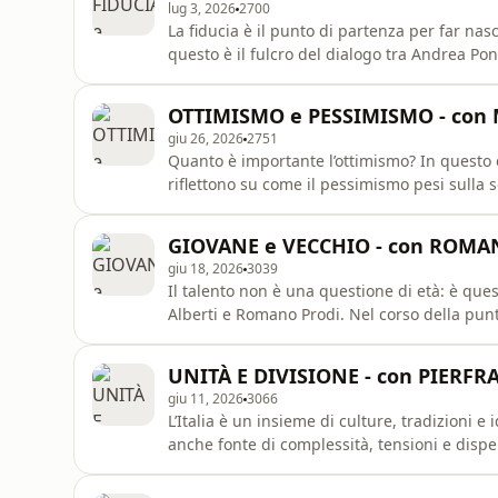
lug 3, 2026
2700
La fiducia è il punto di partenza per far nas
questo è il fulcro del dialogo tra Andrea Pon
esperienza e talento al bisogno di superare
una domanda decisiva: cosa serve per trasfo
OTTIMISMO e PESSIMISMO - con M
persone, impres
giu 26, 2026
2751
Quanto è importante l’ottimismo? In questo 
riflettono su come il pessimismo pesi sulla so
non avere figli, al sostegno che le famiglie dovr
ha talenti e capacità di reinventarsi, ma su
GIOVANE e VECCHIO - con ROMA
giu 18, 2026
3039
Il talento non è una questione di età: è ques
Alberti e Romano Prodi. Nel corso della pun
capace di affidare responsabilità concrete ai 
UNITÀ E DIVISIONE - con PIERF
giu 11, 2026
3066
L’Italia è un insieme di culture, tradizioni e
anche fonte di complessità, tensioni e dispe
Alberti e Pierfrancesco Favino si interrogan
dell’Italia nel contesto europeo e su un gra