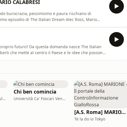
ARIO CALABRESI
odo burocrazia, pessimismo e paura rischiano di
imo episodio di The Italian Dream Alec Ross, Mario
ull’Italia di oggi, sulle sue difficoltà, sulla tensione
 queste dimensioni possono coesistere in modo
 il proprio futuro? Da questa domanda nasce The Italian
berti che mette al centro il Paese e le idee che possono
smo e più capacità di immaginare il domani. Il
gonisti della scena pubblica, dell’economia, del
Chi ben comincia
Alessandro Poser - Consulente Finanziario Fineco
Università Ca' Foscari Venezia
[A.S. Roma] MARIONE - Il portale della ControInformazione GialloRossa
Te la do io Tokyo