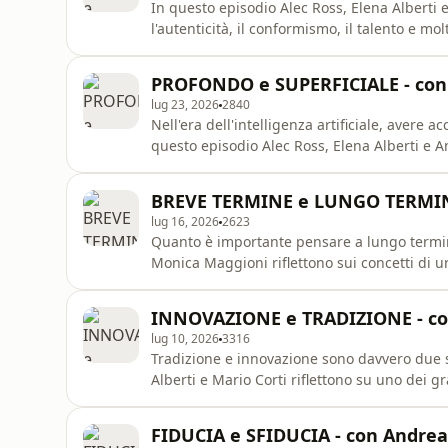
In questo episodio Alec Ross, Elena Alberti e
l'autenticità, il conformismo, il talento e mo
un lato è necessario creare valore, dall'alt
frutti e i risultati di lavori e progetti. Qual
PROFONDO e SUPERFICIALE - con
d'incont
lug 23, 2026
2840
Nell'era dell'intelligenza artificiale, avere 
questo episodio Alec Ross, Elena Alberti e A
rilevante tra profondità e superficialità. Un dialogo che esplora il valore della fatica mentale e del
pensiero critico, fino ad arrivare a una d
BREVE TERMINE e LUNGO TERMINE
mondo c
lug 16, 2026
2623
Quanto è importante pensare a lungo termine
Monica Maggioni riflettono sui concetti di ur
centro del racconto il nostro Paese, tra punt
INNOVAZIONE e TRADIZIONE - con
lug 10, 2026
3316
Tradizione e innovazione sono davvero due s
Alberti e Mario Corti riflettono su uno dei grandi 
trasformare il patrimonio del passato in un mo
up che riescono a trasformare le idee in inno
FIDUCIA e SFIDUCIA - con Andrea