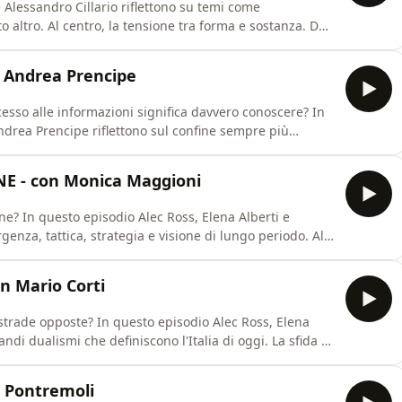
 Alessandro Cillario riflettono su temi come
lto altro. Al centro, la tensione tra forma e sostanza. Da
ro è fondamentale saper raccontare e far conoscere i
i sono le idee più interessanti per trovare un punto
 Andrea Prencipe
accesso alle informazioni significa davvero conoscere? In
ndrea Prencipe riflettono sul confine sempre più
omanda: come possiamo continuare a imparare in un
 - con Monica Maggioni
? In questo episodio Alec Ross, Elena Alberti e
genza, tattica, strategia e visione di lungo periodo. Al
i critici e potenziale da esprimere.
 Mario Corti
trade opposte? In questo episodio Alec Ross, Elena
dualismi che definiscono l'Italia di oggi. La sfida è
tore per il futuro. Tra i vari temi si toccano le start
vazione, fino alle opportunità offerte dall'intellige
 Pontremoli