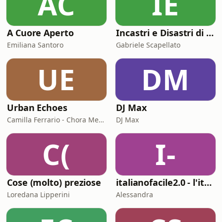
AC
IE
A Cuore Aperto
Incastri e Disastri di Coppia
Emiliana Santoro
Gabriele Scapellato
UE
DM
Urban Echoes
DJ Max
Camilla Ferrario - Chora Media
DJ Max
C(
I-
Cose (molto) preziose
italianofacile2.0 - l'italiano con le canzoni
Loredana Lipperini
Alessandra