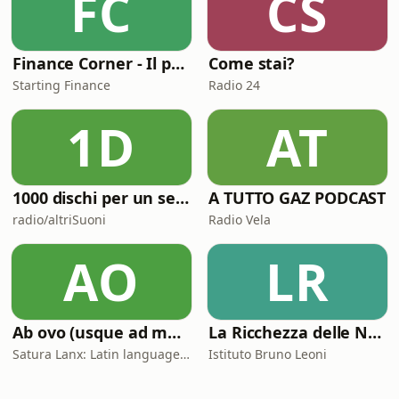
FC
CS
Finance Corner - Il podcast di Starting Finance
Come stai?
Starting Finance
Radio 24
1D
AT
1000 dischi per un secolo
A TUTTO GAZ PODCAST
radio/altriSuoni
Radio Vela
AO
LR
Ab ovo (usque ad mala)
La Ricchezza delle Nazioni
Satura Lanx: Latin language and literature for beginners.
Istituto Bruno Leoni