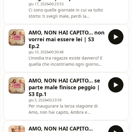
giu 17, 2026
00:23:53
cercano, i valori che vogliono e il
Ci sono quelle giornate in cui va tutto
famoso “uomo ideale” che hanno in
storto: ti svegli male, perdi la
testa. Peccato che, nella realtà, si
pazienza per qualsiasi cosa e sembra
ritrovino sempre a vivere storie
che l’universo abbia deciso di metterti
completamente
AMO, NON HAI CAPITO… non
alla prova. In questa puntata
vorrei mai essere lei | S3
parliamo proprio delle nostre
Ep.2
giornate no, di come le riconosciamo
giu 10, 2026
00:30:48
e di cosa facciamo per provare a
L’invidia tra ragazze esiste davvero? E
salvarle. Come sempre, siamo
quella che incontriamo ogni giorno
diversissime: Benedetta capisce
nelle amicizie, nel lavoro, sui social?
subito che sarà una giornata difficile
In questa puntata vi raccontiamo
da come si sveglia,
AMO, NON HAI CAPITO… se
episodi che ci hanno ferite, persone
parte male finisce peggio |
che hanno cercato di metterci l’una
S3 Ep.1
contro l’altra e momenti in cui siamo
giu 3, 2026
00:23:59
state giudicate, attaccate o trattate
Per inaugurare la terza stagione di
male semplicemente perché eravamo
Amo, non hai capito, Ambra e
noi. Parliamo di quanto l’invidia possa
Benedetta parlano del famigerato
distruggere rapporti, creare
primo date: quello perfetto che ti fa
AMO, NON HAI CAPITO...
tornare a casa con le farfalle nello