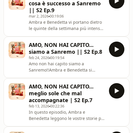
cosa è successo a Sanremo
stomaco, ma anche quelli talmente
|| S2 Ep.9
disastrosi da diventare aneddoti da
mar 2, 2026
00:19:06
raccontare alle amiche per anni. Dagli
Ambra e Benedetta vi portano dietro
uomini che non ti versano nemmeno
le quinte della settimana più intensa
un bicchiere d’acqua a quelli che
dell’anno, tra corse improvvise,
dividono il conto al centesimo, da chi
incontri inaspettati e una quantità
sparisce al
AMO, NON HAI CAPITO...
imbarazzante di momenti “ma perché
siamo a Sanremo || S2 Ep.8
proprio a noi?”. Dalle gaffe davanti
feb 24, 2026
00:19:54
alle persone sbagliate fino a suonare
Amo non hai capito siamo a
al campanello sbagliato… questa volta
Sanremo!!Ambra e Benedetta si
non si sono risparmiate niente.Ma se
tuffano nel festival della musica più
fuori sembrava tutto effortless, è solo
amato d’Italia: Sanremo. Tra
perché c’era Erborian a salvarle
AMO, NON HAI CAPITO...
aspettative altissime, pronostici sui
meglio sole che mal
concorrenti in gara, commenti a caldo
accompagnate | S2 Ep.7
e strategie (più o meno sensate) per il
feb 13, 2026
00:22:36
FantaSanremo, le due si raccontano
In questo episodio, Ambra e
come sempre… da perfetti opposti.C’è
Benedetta leggono le vostre storie più
chi analizza tutto nei minimi dettagli
assurde, tragicomiche e purtroppo
e chi va solo a sentimento. Tra
reali, in cui avete pensato almeno una
disavventure, imp