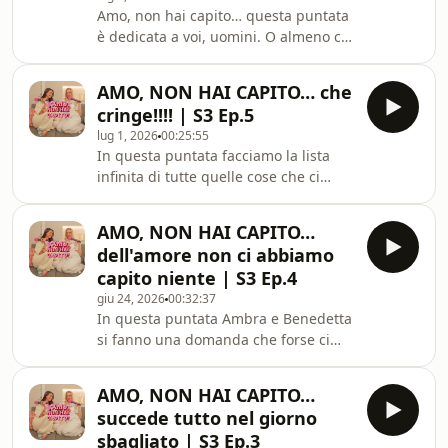
Amo, non hai capito… questa puntata
oggi, tra giornate infinite, rientri
è dedicata a voi, uomini. O almeno ci
improbabili, decisioni discutibili e
proviamo. Quante volte ci avete
l&#39;immancabile frase: &quot;Ti
chiesto “Che hai?” e noi abbiamo
devo
AMO, NON HAI CAPITO… che
risposto “Niente”, quando in realtà
cringe!!!! | S3 Ep.5
dentro quel “niente” c’era un universo
lug 1, 2026
00:25:55
intero? O quante volte, mentre ci
In questa puntata facciamo la lista
stavamo semplicemente sfogando,
infinita di tutte quelle cose che ci
avete pensato che la soluzione fosse
fanno urlare “CHE CRINGE”. Dagli
darci un consiglio, senza capire che
uomini che postano i dump con venti
noi volevamo solo essere ascoltate? In
AMO, NON HAI CAPITO…
foto identiche allo specchio, a quelli
questa
dell'amore non ci abbiamo
che ti scrivono messaggi da farti
capito niente | S3 Ep.4
venire i brividi. Ma non
giu 24, 2026
00:32:37
preoccupatevi, non ce l’abbiamo solo
In questa puntata Ambra e Benedetta
con loro. Parliamo anche delle
si fanno una domanda che forse ci
ragazze che pubblicano la stessa foto
siamo fatte tutte almeno una volta:
della loro nuova borsa quaranta volte
perché finiamo sempre per
sperando che qua
AMO, NON HAI CAPITO…
innamorarci delle persone sbagliate?
succede tutto nel giorno
Sulla carta hanno le idee chiarissime,
sbagliato | S3 Ep.3
o forse no: sanno il tipo di uomo che