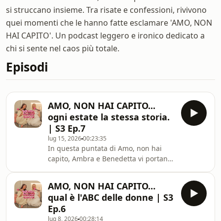
si struccano insieme. Tra risate e confessioni, rivivono
quei momenti che le hanno fatte esclamare 'AMO, NON
HAI CAPITO'. Un podcast leggero e ironico dedicato a
chi si sente nel caos più totale.
Episodi
AMO, NON HAI CAPITO...
ogni estate la stessa storia.
| S3 Ep.7
lug 15, 2026
00:23:35
In questa puntata di Amo, non hai
capito, Ambra e Benedetta vi portano
al mare. Anzi, nel loro mare: Forte dei
Marmi, il posto che ogni estate le
AMO, NON HAI CAPITO…
accoglie, le mette nei guai e,
qual è l'ABC delle donne | S3
puntualmente, regala una nuova
Ep.6
storia da raccontare. È il luogo dove la
lug 8, 2026
00:28:14
loro amicizia è diventata quella che è