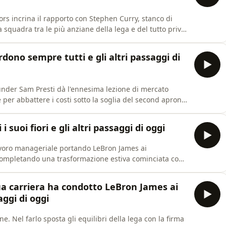
rs incrina il rapporto con Stephen Curry, stanco di
 squadra tra le più anziane della lega e del tutto priva
on James e Anthony Davis, la dirigenza della Baia si limita
di dollari, lasciando a coach Steve Kerr una rosa c
erdono sempre tutti e gli altri passaggi di
nder Sam Presti dà l'ennesima lezione di mercato
per abbattere i costi sotto la soglia del second apron,
gets sul contratto di Spencer Jones e svalutando la
uncio della firma di LeBron James con i Philadelphia
 suoi fiori e gli altri passaggi di oggi
avoro manageriale portando LeBron James ai
 completando una trasformazione estiva cominciata con
 Hukporti. La decisione del Re lascia però quattro
Cavaliers incassano il terzo rifiuto storico e ripartono
 sua carriera ha condotto LeBron James ai
aggi di oggi
. Nel farlo sposta gli equilibri della lega con la firma