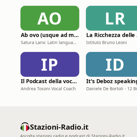
AO
LR
Ab ovo (usque ad mala)
La
Satura Lanx: Latin language and literature for beginners.
Istituto Bruno Leoni
IP
ID
Il Podcast della voce e del canto
It's Deboz speakin
Andrea Tosoni Vocal Coach
Stazioni-Radio.it
Ascolta stazioni radio e podcast di Stazioni-Radio.it