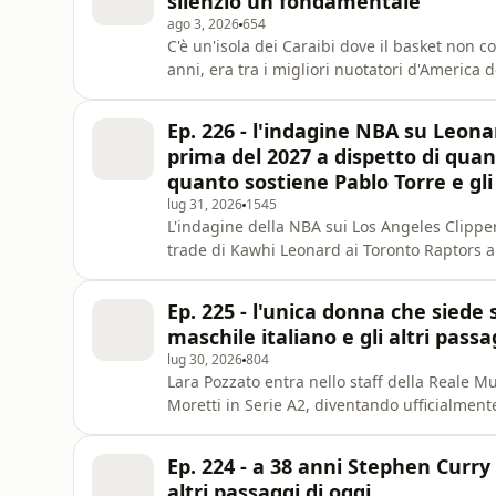
silenzio un fondamentale
ago 3, 2026
654
C'è un'isola dei Caraibi dove il basket non contava niente
anni, era tra i migliori nuotatori d'America d
un tumore gli portò via la madre, la voce più
quattordicesimo co
Ep. 226 - l'indagine NBA su Leona
prima del 2027 a dispetto di quant
quanto sostiene Pablo Torre e gli 
lug 31, 2026
1545
L'indagine della NBA sui Los Angeles Clipper
trade di Kawhi Leonard ai Toronto Raptors a 
compensi illeciti legati allo sponsor Aspirati
operazione illecita del giocatore. LeBron J
Ep. 225 - l'unica donna che siede 
con ESPN
maschile italiano e gli altri passa
lug 30, 2026
804
Lara Pozzato entra nello staff della Reale 
Moretti in Serie A2, diventando ufficialment
squadra maschile di Serie A1 o A2 in Italia
partito dal settore giovanile e passato per 
Ep. 224 - a 38 anni Stephen Curry
storia di una famig
altri passaggi di oggi