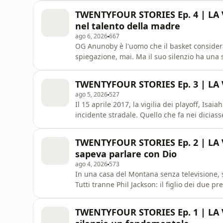
dell'Anno su TIME. Fino al giorno in cui, dava
TWENTYFOUR STORIES Ep. 4 | LA 
nel talento della madre
ago 6, 2026
667
OG Anunoby è l'uomo che il basket considera
spiegazione, mai. Ma il suo silenzio ha una storia: una madre velocista di livello nazionale in
Nigeria, morta quando lui non aveva ancora 
crebbe sette figli da solo, con una regola so
TWENTYFOUR STORIES Ep. 3 | LA V
anno dopo averlo vi
ago 5, 2026
527
Il 15 aprile 2017, la vigilia dei playoff, Isa
incidente stradale. Quello che fa nei diciassette giorni successivi non ha precedenti: gioca il giorno
dopo in lacrime con il nome di lei sulle scar
funebre, perde un dente sul parquet, passa 
TWENTYFOUR STORIES Ep. 2 | LA V
sapeva parlare con Dio
ago 4, 2026
573
In una casa del Montana senza televisione, 
Tutti tranne Phil Jackson: il figlio dei due pr
arrivò mai, per quanto la pregasse. Da quella ferita invisibile nasce l'allenatore più vincente della
storia del basket: l'uomo che fece meditare
TWENTYFOUR STORIES Ep. 1 | LA V
timeo