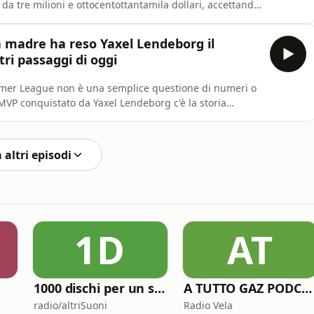
 da tre milioni e ottocentottantamila dollari, accettando
oni di dollari - il più grande nella storia della NBA -
era accanto a Joel Embiid, Tyrese Maxey e Jaylen
a madre ha reso Yaxel Lendeborg il
tri passaggi di oggi
ummer League non è una semplice questione di numeri o
di MVP conquistato da Yaxel Lendeborg c'è la storia
le lacrime in un minivan e dai turni estenuanti di sua
l quarto stadio senza mai smettere di farsi sentire a
 altri episodi
1D
AT
1000 dischi per un secolo
A TUTTO GAZ PODCAST
radio/altriSuoni
Radio Vela