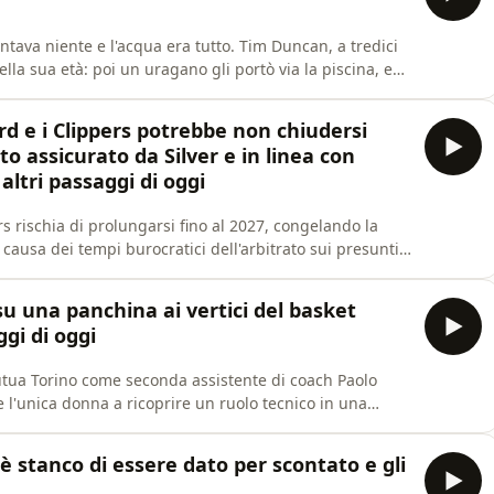
 e l'acqua era tutto. Tim Duncan, a tredici
ella sua età: poi un uragano gli portò via la piscina, e
 forte di ogni suo bordo vasca, il giorno prima del suo
mpleanno. Da lì, una promessa mantenuta per una donna che non poteva più s
rd e i Clippers potrebbe non chiudersi
o assicurato da Silver e in linea con
altri passaggi di oggi
s rischia di prolungarsi fino al 2027, congelando la
causa dei tempi burocratici dell'arbitrato sui presunti
on e di un secondo filone di inchiesta su un'altra
ames annuncia intanto una docuserie in collaborazione
su una panchina ai vertici del basket
ggi di oggi
Mutua Torino come seconda assistente di coach Paolo
e l'unica donna a ricoprire un ruolo tecnico in una
. Un traguardo storico raggiunto dopo un percorso
le panchine di Moncalieri e Pegli, coronamento della
 è stanco di essere dato per scontato e gli