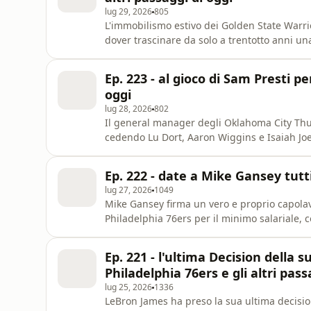
lug 29, 2026
805
L'immobilismo estivo dei Golden State Warrio
dover trascinare da solo a trentotto anni una
di veri rinforzi. Dopo i falliti assalti a LeBr
a rifirmare Draymond Green per 27,7 milioni 
Ep. 223 - al gioco di Sam Presti p
oggi
lug 28, 2026
802
Il general manager degli Oklahoma City Thu
cedendo Lu Dort, Aaron Wiggins e Isaiah Joe 
mettendo al contempo nei guai i Denver Nug
scelta al Draft dei San Antonio Spurs. L'ann
Ep. 222 - date a Mike Gansey tutti i
76ers sblocca la
lug 27, 2026
1049
Mike Gansey firma un vero e proprio capol
Philadelphia 76ers per il minimo salariale,
gli arrivi di Jaylen Brown, Dean Wade e Ariel
franchigie con il cerino in mano: i Cleveland 
Ep. 221 - l'ultima Decision della
dai gregari europei
Philadelphia 76ers e gli altri pass
lug 25, 2026
1336
LeBron James ha preso la sua ultima decisione