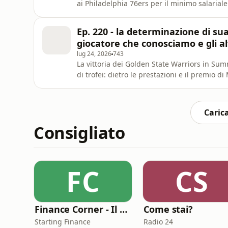
ai Philadelphia 76ers per il minimo salariale
un taglio d'ingaggio di ben quarantanove mili
pur di inseguire il quinto anello della carri
Ep. 220 - la determinazione di su
giocatore che conosciamo e gli al
lug 24, 2026
743
La vittoria dei Golden State Warriors in S
di trofei: dietro le prestazioni e il premio 
viscerale di un riscatto umano, sorretta dal
madre Yissel, che oggi combatte un tumore a
bordo campo
Carica
Consigliato
FC
CS
Finance Corner - Il podcast di Starting Finance
Come stai?
Starting Finance
Radio 24