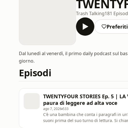
TWENTY
Trash Talking
181 Episod
Preferiti
Dal lunedì al venerdì, il primo daily podcast sul bask
giorno.
Episodi
TWENTYFOUR STORIES Ep. 5 | LA V
paura di leggere ad alta voce
ago 7, 2026
533
C'è una bambina che conta i paragrafi in un
suoni prima del suo turno di lettura. Si chi
tutti, e diventerà la giocatrice più dominante del pianeta. Quattro volte 