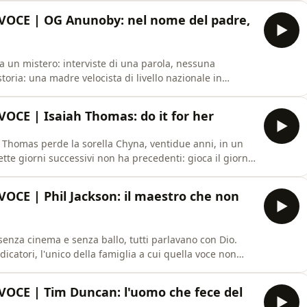
nti alla statua di bronzo con il suo volto, leggerà ad al
VOCE | OG Anunoby: nel nome del padre,
 un mistero: interviste di una parola, nessuna
dieci mesi e un padre professore universitario che
la - non si parla, se non è necessario - e che morì un
OCE | Isaiah Thomas: do it for her
iah Thomas perde la sorella Chyna, ventidue anni, in un
pe, vola a cinquemila chilometri per leggere l'elogio
ore in sala operatoria e la sera del compleanno di C
OCE | Phil Jackson: il maestro che non
senza cinema e senza ballo, tutti parlavano con Dio.
edicatori, l'unico della famiglia a cui quella voce non
 Michael Jordan e Kobe Bryant, che non chiamava i
OCE | Tim Duncan: l'uomo che fece del