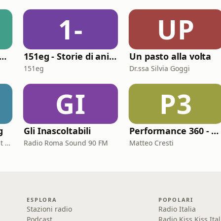
1-
UP
 Ricchezza delle Nazioni
151eg - Storie di animazione
Un pasto alla volta
151eg
Dr.ssa Silvia Goggi
GI
P3
g
Gli Inascoltabili
Performance 360 - Prestazione e Benessere
Daniele De Bortoli - 12 Bit Retrogaming Trieste
Radio Roma Sound 90 FM
Matteo Cresti
ESPLORA
POPOLARI
Stazioni radio
Radio Italia
Podcast
Radio Kiss Kiss Ital