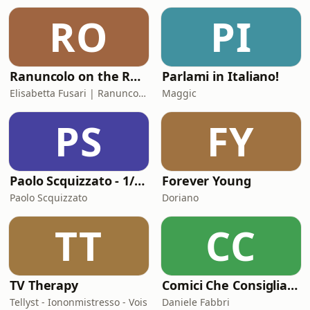
RO
PI
Ranuncolo on the Road
Parlami in Italiano!
Elisabetta Fusari | Ranuncolo Libri
Maggic
PS
FY
Paolo Scquizzato - 1/2 ora con donPi
Forever Young
Paolo Scquizzato
Doriano
TT
CC
TV Therapy
Comici Che Consigliano Cose
Tellyst - Iononmistresso - Vois
Daniele Fabbri