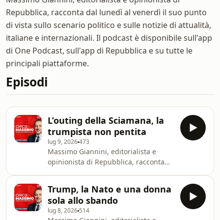
Repubblica, racconta dal lunedì al venerdì il suo punto
di vista sullo scenario politico e sulle notizie di attualità,
italiane e internazionali. Il podcast è disponibile sull'app
di One Podcast, sull'app di Repubblica e su tutte le
principali piattaforme.
Episodi
L’outing della Sciamana, la
trumpista non pentita
lug 9, 2026
473
Massimo Giannini, editorialista e
opinionista di Repubblica, racconta
dal luned&#236; al venerd&#236; il
suo punto di vista sullo scenario
Trump, la Nato e una donna
politico e sulle notizie di
sola allo sbando
attualit&#224;, italiane e
lug 8, 2026
514
internazionali. "Circo Massimo - Lo