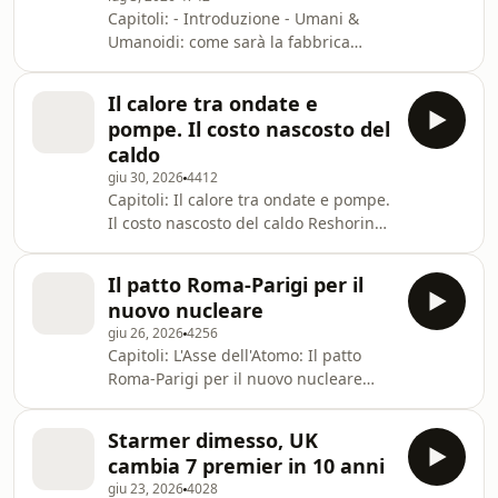
il 4 Luglio autoritario di Donald
Capitoli: - Introduzione - Umani &
Trump. Learn more about your ad
Umanoidi: come sarà la fabbrica
choices. Visit
ibrida del futuro, con Marco
megaphone.fm/adchoices
Bentivogli Learn more about your ad
Il calore tra ondate e
choices. Visit
pompe. Il costo nascosto del
megaphone.fm/adchoices
caldo
giu 30, 2026
4412
Capitoli: Il calore tra ondate e pompe.
Il costo nascosto del caldo Reshoring,
licenziamenti e difesa: il triplo salto
mortale di Volkswagen Il Presidente-
Il patto Roma-Parigi per il
Imperatore. La sentenza che cambia il
nuovo nucleare
potere americano Learn more about
giu 26, 2026
4256
your ad choices. Visit
Capitoli: L'Asse dell'Atomo: Il patto
megaphone.fm/adchoices
Roma-Parigi per il nuovo nucleare
Politica S.p.A.: come il governo giubila
i manager non allineati Emma: il flop
Starmer dimesso, UK
che racconta il ritardo italiano sull’AI
cambia 7 premier in 10 anni
Learn more about your ad choices.
giu 23, 2026
4028
Visit megaphone.fm/adchoices