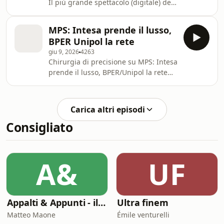
Il più grande spettacolo (digitale) del
mondo 25:08 - La BCE alza i tassi ma
non può produrre petrolio Learn more
MPS: Intesa prende il lusso,
about your ad choices. Visit
BPER Unipol la rete
megaphone.fm/adchoices
giu 9, 2026
4263
Chirurgia di precisione su MPS: Intesa
prende il lusso, BPER/Unipol la rete
Mondiali 2026: l’affluenza europea in
USA è in fuorigioco Divorzio ad alta
quota tra Germania e Francia sul
Carica altri episodi
nuovo caccia di 6° generazione Learn
Consigliato
more about your ad choices. Visit
megaphone.fm/adchoices
A&
UF
Appalti & Appunti - il procurement spiegato da chi lo vive
Ultra finem
Matteo Maone
Émile venturelli