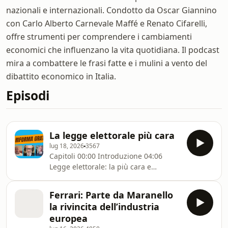
nazionali e internazionali. Condotto da Oscar Giannino
con Carlo Alberto Carnevale Maffé e Renato Cifarelli,
offre strumenti per comprendere i cambiamenti
economici che influenzano la vita quotidiana. Il podcast
mira a combattere le frasi fatte e i mulini a vento del
dibattito economico in Italia.
Episodi
La legge elettorale più cara
lug 18, 2026
3567
Capitoli 00:00 Introduzione 04:06
Legge elettorale: la più cara e
inefficiente delle riforme gratis 24:12
Ponte Morandi: lo Stato condanna per
Ferrari: Parte da Maranello
assolvere se stesso 45:16 La guerra
la rivincita dell’industria
nella guerra: Fodorov vittima del
europea
modello gerarchico di Kyiv Learn