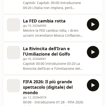
Capitoli: Capitoli: 00:00 Introduzione
04:20 L'Italia non implora, però
esporta: anatomia di un litigio
personale e di una collaborazione
La FED cambia rotta
strutturale con gli USA 20:35 Il
giu 19, 2026
4585
settimo premier in 10 anni: la Gran
Mentre la FED cambia rotta, i droni
Bretagna è diventata ingovernabile?
ucraini incendiano Mosca L'inflazione
45:30 Il moltiplicatore dello Spazio: la
torna a mordere, ma stavolta con la
filiera aerospaziale come motore della
dentiera I danni colossali dell'insana
innovazione italiana Learn more
La Rivincita dell’Iran e
campagna manettara contro il settore
about your ad choices. Visit
l’Umiliazione del Golfo
immobiliare milanese Learn more
megaphone.fm/ad
giu 16, 2026
4061
about your ad choices. Visit
Capitoli 00:00 Introduzione 03:20 La
megaphone.fm/adchoices
Rivincita dell’Iran e l’Umiliazione del
Golfo 31:26 Questo è 'o Paese d' 'o sole
(levante): parola di Giorgia e Sanae
FIFA 2026: Il più grande
47:47 Sovranità o Servitù? La lezione
spettacolo (digitale) del
brutale di Anthropic Learn more
mondo
about your ad choices. Visit
giu 12, 2026
3674
megaphone.fm/adchoices
00:00 - Introduzione 01:28 - FIFA 2026: