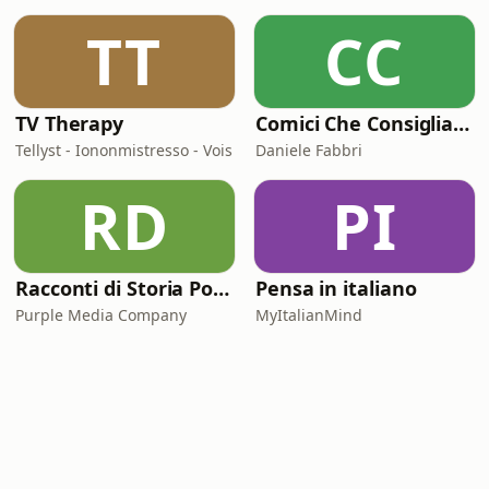
TT
CC
TV Therapy
Comici Che Consigliano Cose
Tellyst - Iononmistresso - Vois
Daniele Fabbri
RD
PI
Racconti di Storia Podcast
Pensa in italiano
Purple Media Company
MyItalianMind