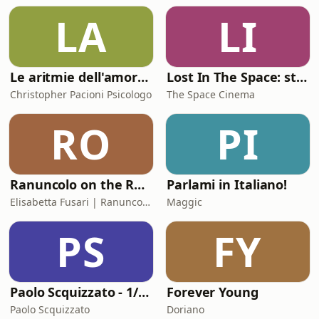
LA
LI
Le aritmie dell'amore. Palpitazioni e tachicardia dei legami affettivi
Lost In The Space: storie di cinema
Christopher Pacioni Psicologo
The Space Cinema
RO
PI
Ranuncolo on the Road
Parlami in Italiano!
Elisabetta Fusari | Ranuncolo Libri
Maggic
PS
FY
Paolo Scquizzato - 1/2 ora con donPi
Forever Young
Paolo Scquizzato
Doriano