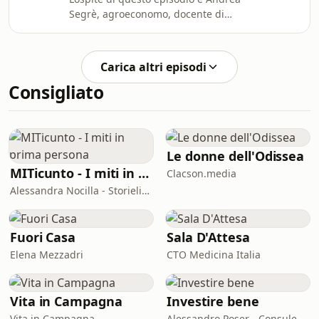
convivono super efficienza e spreco,
Segrè, agroeconomo, docente di
le città dipendono quasi
Economia Circolare e Politiche per lo
integralmente da risorse che non
Sviluppo Sostenibile all'Università
sono prodotte in loco, e sono tra i
degli Studi di Bologna, da anni
luoghi più suscettibili ai cambiamen
Carica altri episodi
impegnato nella lotta contro lo spreco
Consigliato
alimentare. Lo spreco degli alimenti è
responsabile di una quota di
emissioni di gas serra che i ricercatori
collocano tra il 6 e il 10% del totale,
una quantità enorme, che viene
Le donne dell'Odissea
discus
MITicunto - I miti in prima persona
Clacson.media
Alessandra Nocilla - Storielibere.fm
Fuori Casa
Sala D'Attesa
Elena Mezzadri
CTO Medicina Italia
Vita in Campagna
Investire bene
Vita in Campagna
Alessandro Poser - Consulente Finanziario Fineco