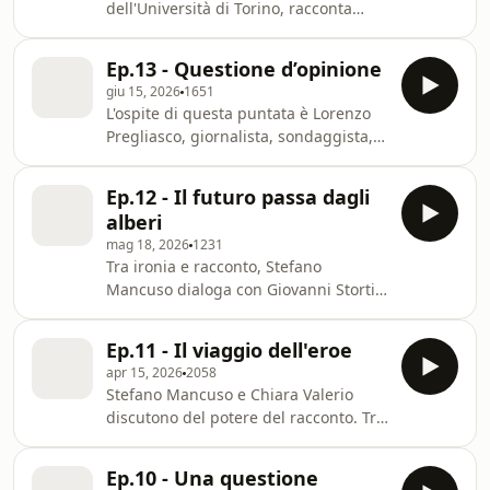
dell'Università di Torino, racconta
come il riscaldamento globale stia
trasformando i torrenti alpini in corsi
Ep.13 - Questione d’opinione
d'acqua "mediterranei", con gravi
giu 15, 2026
1651
conseguenze sulla biodiversità e sulle
L'ospite di questa puntata è Lorenzo
comunità biologiche adattate a regimi
Pregliasco, giornalista, sondaggista,
perenni. Dai rischi legati alla
direttore di Youtrend. Insieme a lui,
rimozione della vegetazione riparia,
Stefano Mancuso riflette sull’efficacia
sia per gli ecosistemi che per la
Ep.12 - Il futuro passa dagli
della comunicazione, sulla formazione
sicurezza idraulica, fino alle emissioni
alberi
delle opinioni e sul ruolo della
mag 18, 2026
1231
divulgazione nel mondo
Tra ironia e racconto, Stefano
contemporaneo. Dalla fiducia negli
Mancuso dialoga con Giovanni Storti
esperti alla percezione del
sui temi della crisi climatica e della
cambiamento climatico, emerge la
comunicazione ambientale. Insieme
necessità di una comunicazione più
Ep.11 - Il viaggio dell'eroe
riflettono sul futuro, segnato dalla
chiara, inclusiva e or
apr 15, 2026
2058
crescente distanza tra società e
Stefano Mancuso e Chiara Valerio
natura. Dall’impegno artistico ai
discutono del potere del racconto. Tra
progetti divulgativi, emerge con forza
tecnologia, letteratura e miti, emerge
la necessità di una “conversione”
una riflessione: come può
culturale: riconoscere negli
Ep.10 - Una questione
sopravvivere una società sempre più