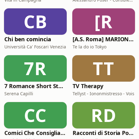
CB
[R
Chi ben comincia
[A.S. Roma] MARIONE - Il portale della ControInformazione GialloRossa
Università Ca' Foscari Venezia
Te la do io Tokyo
7R
TT
7 Romance Short Stories in Italian (Graded Reader for Intermediate Learners (CEFR B1-B2)
TV Therapy
Serena Capilli
Tellyst - Iononmistresso - Vois
CC
RD
Comici Che Consigliano Cose
Racconti di Storia Podcast