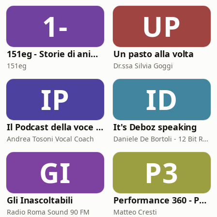
1-
UP
151eg - Storie di animazione
Un pasto alla volta
151eg
Dr.ssa Silvia Goggi
IP
ID
Il Podcast della voce e del canto
It's Deboz speaking
Andrea Tosoni Vocal Coach
Daniele De Bortoli - 12 Bit Retrogaming Trieste
GI
P3
Gli Inascoltabili
Performance 360 - Prestazione e Benessere
Radio Roma Sound 90 FM
Matteo Cresti