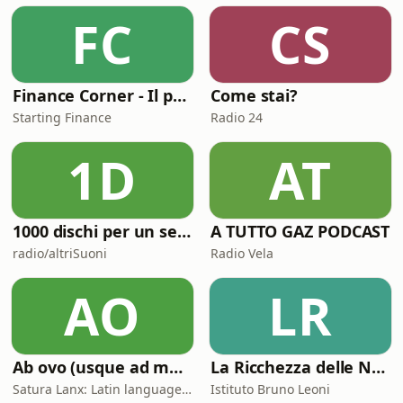
FC
CS
Finance Corner - Il podcast di Starting Finance
Come stai?
Starting Finance
Radio 24
1D
AT
1000 dischi per un secolo
A TUTTO GAZ PODCAST
radio/altriSuoni
Radio Vela
AO
LR
Ab ovo (usque ad mala)
La Ricchezza delle Nazioni
Satura Lanx: Latin language and literature for beginners.
Istituto Bruno Leoni