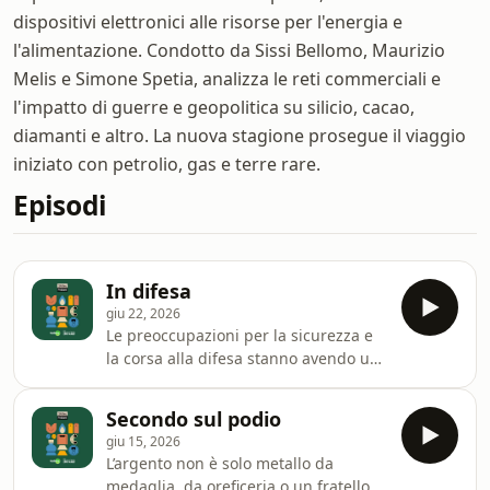
dispositivi elettronici alle risorse per l'energia e
l'alimentazione. Condotto da Sissi Bellomo, Maurizio
Melis e Simone Spetia, analizza le reti commerciali e
l'impatto di guerre e geopolitica su silicio, cacao,
diamanti e altro. La nuova stagione prosegue il viaggio
iniziato con petrolio, gas e terre rare.
Episodi
In difesa
giu 22, 2026
Le preoccupazioni per la sicurezza e
la corsa alla difesa stanno avendo un
forte impatto su quotazioni e prezzi di
tutti i materiali che servono per
Secondo sul podio
armamenti e affini. In questo episodio
giu 15, 2026
di &ldquo;Materie&rdquo; Simone
L’argento non è solo metallo da
Spetia, Sissi Bellomo e Maurizio Melis
medaglia, da oreficeria o un fratello