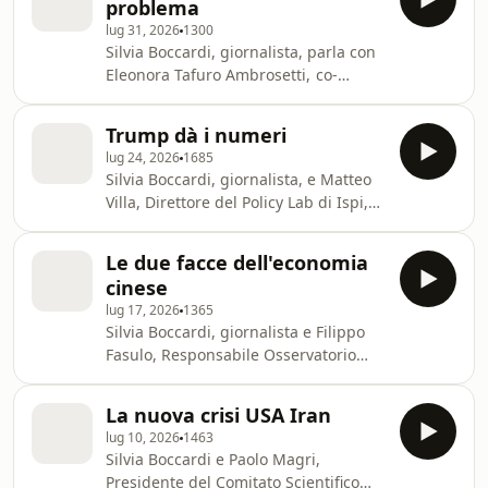
problema
temporanea legata alla sua figura o
lug 31, 2026
1300
un cambiamento strutturale
Silvia Boccardi, giornalista, parla con
irreversibile della politica estera degli
Eleonora Tafuro Ambrosetti, co-
Stati Uniti. Fonti: CNN Unomattina
direttrice dell'Osservatorio Russia,
TGLa7 Scopri i corsi della New Media
Caucaso e Asia Centrale di ISPI, delle
Academy, la scuola di podcasting e di
Trump dà i numeri
crisi interne e esterne che deve
lug 24, 2026
1685
affrontare il governo di Zelensky.
Silvia Boccardi, giornalista, e Matteo
Fonti: NBC News The Telegraph AP
Villa, Direttore del Policy Lab di Ispi,
Scopri i corsi della New Media
parlano dei nuovi dazi che Trump ha
Academy, la scuola di podcasting e
promesso di mettere su 60 Paesi e del
digital journalism di Chora e
Le due facce dell'economia
perché abbia deciso di farlo adesso.
Will:&nbsp;https://newmediacademy.com/
cinese
Fonti: Ctv News DW WBNS 10TV CBS
Learn
lug 17, 2026
1365
news Learn more about your ad
Silvia Boccardi, giornalista e Filippo
choices. Visit
Fasulo, Responsabile Osservatorio
megaphone.fm/adchoices
Geoeconomia e Osservatorio Asia,
parlano del rallentamento
La nuova crisi USA Iran
dell'economia cinese al netto del
lug 10, 2026
1463
boom dell'export. FONTI TLDR News
Silvia Boccardi e Paolo Magri,
Global Motor1Italia Ingegneria Italia
Presidente del Comitato Scientifico