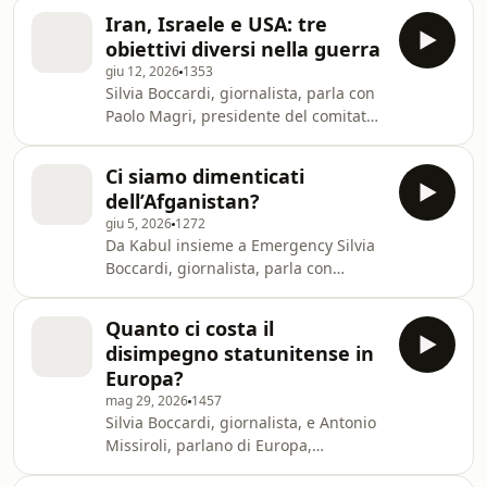
Asia Centrale di Ispi, del 'G7
Iran, Israele e USA: tre
dell’Ucraina' e dell’Europa che prova a
obiettivi diversi nella guerra
capire quale ruolo vuole avere nella
giu 12, 2026
1353
guerra con la Russia. FONTI SkyTg24
Silvia Boccardi, giornalista, parla con
Rai Sole24Ore TVP WORLD Scopri i
Paolo Magri, presidente del comitato
corsi della New Media Academy, la
scientifico ISPI, della nuova escalation
scuola di podcasting e digital
e della presunta crisi tra Trump e
journalism di Chora e Will: https://n
Ci siamo dimenticati
Nethanyahu. FONTI: La 7 ONe india
dell’Afganistan?
news Learn more about your ad
giu 5, 2026
1272
choices. Visit
Da Kabul insieme a Emergency Silvia
megaphone.fm/adchoices
Boccardi, giornalista, parla con
Giuliano Battiston, socio di Lettera 22
e contributor ISPI, della situazione
Quanto ci costa il
economica e politica dell’Afghanistan,
disimpegno statunitense in
cinque anni dopo la presa del Paese
Europa?
da parte dei talebani. Learn more
mag 29, 2026
1457
about your ad choices. Visit
Silvia Boccardi, giornalista, e Antonio
megaphone.fm/adchoices
Missiroli, parlano di Europa,
disengagement americano e futuro