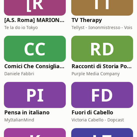
[R
TT
[A.S. Roma] MARIONE - Il portale della ControInformazione GialloRossa
TV Therapy
Te la do io Tokyo
Tellyst - Iononmistresso - Vois
CC
RD
Comici Che Consigliano Cose
Racconti di Storia Podcast
Daniele Fabbri
Purple Media Company
PI
FD
Pensa in italiano
Fuori di Cabello
MyItalianMind
Victoria Cabello - Dopcast