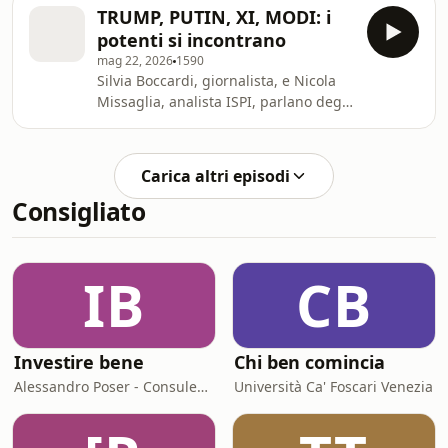
della sicurezza europea. Learn more
TRUMP, PUTIN, XI, MODI: i
about your ad choices. Visit
potenti si incontrano
megaphone.fm/adchoices
mag 22, 2026
1590
Silvia Boccardi, giornalista, e Nicola
Missaglia, analista ISPI, parlano degli
incontri tra potenti a cui abbiamo
assistito in queste settimane e di cosa
rappresentano per l'ordine mondiale.
Carica altri episodi
FONTI SkyTG24 CNN News 18 News X
Consigliato
Live @Hardik-1947 @GiorgiaMeloni
Learn more about your ad choices.
Visit megaphone.fm/adchoices
IB
CB
Investire bene
Chi ben comincia
Alessandro Poser - Consulente Finanziario Fineco
Università Ca' Foscari Venezia