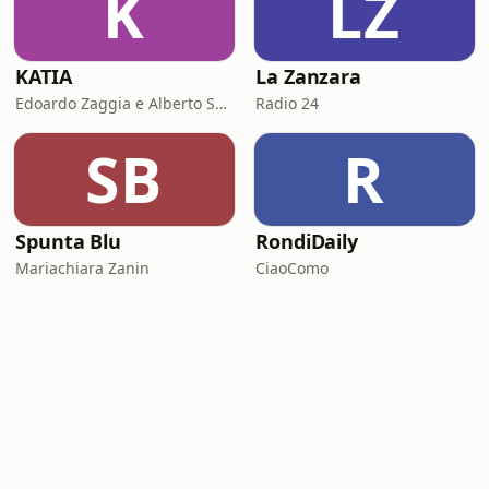
K
LZ
KATIA
La Zanzara
Edoardo Zaggia e Alberto Sacco
Radio 24
SB
R
Spunta Blu
RondiDaily
Mariachiara Zanin
CiaoComo