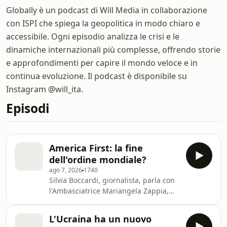
Globally è un podcast di Will Media in collaborazione
con ISPI che spiega la geopolitica in modo chiaro e
accessibile. Ogni episodio analizza le crisi e le
dinamiche internazionali più complesse, offrendo storie
e approfondimenti per capire il mondo veloce e in
continua evoluzione. Il podcast è disponibile su
Instagram @will_ita.
Episodi
America First: la fine
dell'ordine mondiale?
ago 7, 2026
1740
Silvia Boccardi, giornalista, parla con
l'Ambasciatrice Mariangela Zappia,
presidente dell'ISPI, della politica
estera di Donald Trump, chiedendosi
L'Ucraina ha un nuovo
se rappresenti un'eccezione